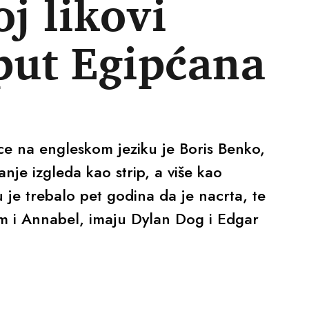
j likovi
put Egipćana
ce na engleskom jeziku je Boris Benko,
nje izgleda kao strip, a više kao
 je trebalo pet godina da je nacrta, te
m i Annabel, imaju Dylan Dog i Edgar