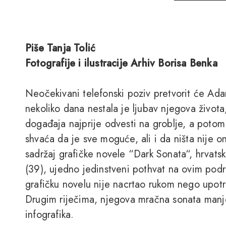
Piše Tanja Tolić
Fotografije i ilustracije Arhiv Borisa Benka
Neočekivani telefonski poziv pretvorit će Ada
nekoliko dana nestala je ljubav njegova života
događaja najprije odvesti na groblje, a poto
shvaća da je sve moguće, ali i da ništa nije on
sadržaj grafičke novele “Dark Sonata“, hrvatsk
(39), ujedno jedinstveni pothvat na ovim pod
grafičku novelu nije nacrtao rukom nego upot
Drugim riječima, njegova mračna sonata manje
infografika.