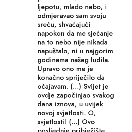
ljepotu, mlado nebo, i
odmjeravao sam svoju
sreću, shvaćajući
napokon da me sjećanje
na to nebo nije nikada
napuštalo, ni u najgorim
godinama našeg ludila.
Upravo ono me je
konačno spriječilo da
očajavam. (...) Svijet je
ovdje započinjao svakog
dana iznova, u uvijek
novoj svjetlosti. O,
svjetlosti! (...) Ovo
posljednje pribježište