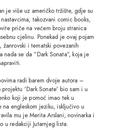
n je više uz američko tržište, gdje su
u nastavcima, takozvani comic books,
vite priče na većem broju stranica
asebnu cjelinu. Ponekad je ovaj pojam
, žanrovski i tematski povezanih
, a nada se da “Dark Sonata“, koja je
apraviti.
povima radi barem dvoje autora –
Na projektu 'Dark Sonate' bio sam i u
 Benko koji je pomoć imao tek u
 na engleskom jeziku, isključivo u
ravila mu je Merita Arslani, novinarka i
 u redakciji Jutarnjeg lista.