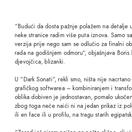
“Budući da dosta pažnje polažem na detalje u
neke stranice radim više puta iznova. Samo sa
verzija prije nego sam se odlučio za finalni ob
rada na godišnjem odmoru“, objašnjava Boris ko
djevojčica, blizanki.
U “Dark Sonati“, rekli smo, ništa nije nacrta
grafičkog softwarea – kombiniranjem i transf
oblika dobiven je jednostavan, pomalo ukočen “f
zbog toga neće naići ni na jedan prikaz iz polu
ili en face ili u profilu, na tragu starih egipats