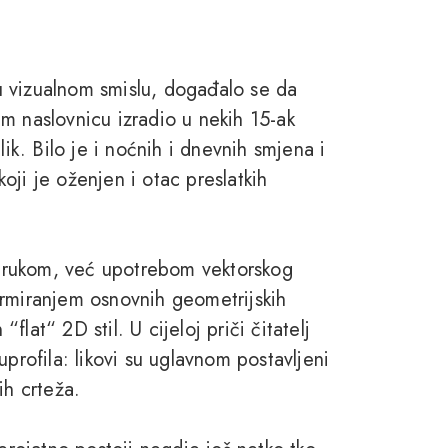
 vizualnom smislu, događalo se da
m naslovnicu izradio u nekih 15-ak
lik. Bilo je i noćnih i dnevnih smjena i
ji je oženjen i otac preslatkih
no rukom, već upotrebom vektorskog
ormiranjem osnovnih geometrijskih
lat“ 2D stil. U cijeloj priči čitatelj
profila: likovi su uglavnom postavljeni
kih crteža.