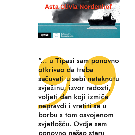
"... u Tipasi sam ponovno
otkrivao da treba
sačuvati u sebi netaknutu
svježinu, izvor radosti,
voljeti dan koji izmiče
nepravdi i vratiti se u
borbu s tom osvojenom
svjetlošću. Ovdje sam
ponovno našao staru