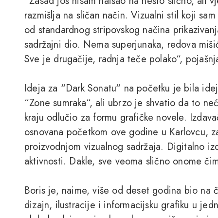
“Zasad još nisam naišao na nešto slično, ali v
razmišlja na sličan način. Vizualni stil koji sam
od standardnog stripovskog načina prikazivanja 
sadržajni dio. Nema superjunaka, redova mišić
Sve je drugačije, radnja teče polako“, pojašnj
Ideja za “Dark Sonatu“ na početku je bila ideja
“Zone sumraka“, ali ubrzo je shvatio da to neć
kraju odlučio za formu grafičke novele. Izdava
osnovana početkom ove godine u Karlovcu, zapr
proizvodnjom vizualnog sadržaja. Digitalno iz
aktivnosti. Dakle, sve veoma slično onome č
Boris je, naime, više od deset godina bio na č
dizajn, ilustracije i informacijsku grafiku u j