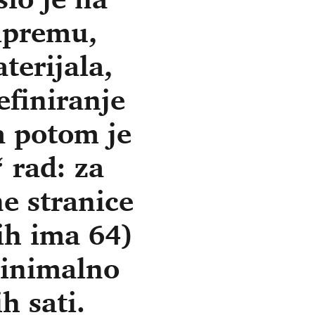
ripremu,
terijala,
efiniranje
a potom je
 rad: za
e stranice
ih ima 64)
minimalno
h sati.