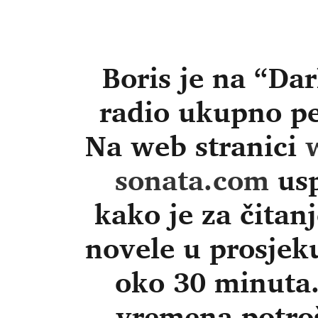
Boris je na “Da
radio ukupno pe
Na web stranici
sonata.com
usp
kako je za čitanj
novele u prosjek
oko 30 minuta.
vremena potroš