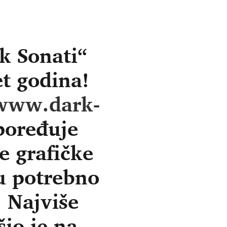
rk Sonati“
t godina!
www.dark-
oređuje
e grafičke
u potrebno
 Najviše
io je na