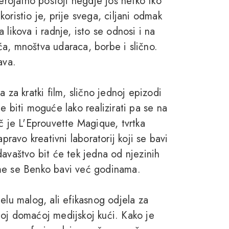
jerojatno postoji negdje još netko tko
 koristio je, prije svega, ciljani odmak
likova i radnje, isto se odnosi i na
a, mnoštva udaraca, borbe i slično.
ava.
 za kratki film, slično jednoj epizodi
e biti moguće lako realizirati pa se na
č je L'Eprouvette Magique, tvrtka
avo kreativni laboratorij koji se bavi
davaštvo bit će tek jedna od njezinih
ime se Benko bavi već godinama.
elu malog, ali efikasnog odjela za
ednoj domaćoj medijskoj kući. Kako je