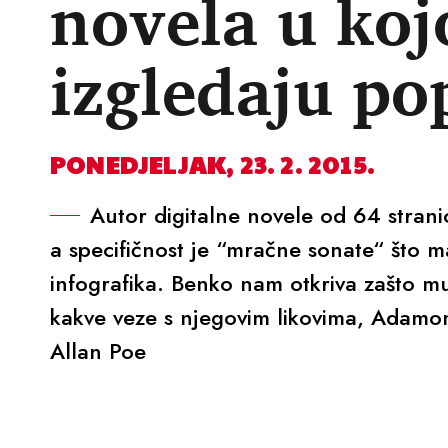
novela u kojo
izgledaju po
PONEDJELJAK, 23. 2. 2015.
Autor digitalne novele od 64 strani
a specifičnost je “mračne sonate“ što ma
infografika. Benko nam otkriva zašto mu
kakve veze s njegovim likovima, Adamo
Allan Poe