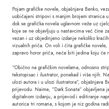
Pojam grafičke novele, objašnjava Benko, veza
uobičajeni stripovi s manjim brojem stranica 
dok se grafička novela uglavnom veže uz cjelo
koje se ne objavljuju u nastavcima već čine z
vezan i uz objedinjeno izdanje nekoliko kraćih
vizualnih priča. On voli i čita grafičke novele
zapravo horor priča, neće biti jedina koju će n
“Obično na grafičkim novelama, odnosno stri
tekstopisac i ilustrator, ponekad i više njih. 
ulozi autora i u ulozi ilustratora“, objašnjava
prijevodu. Naime, “Dark Sonata“ objavljena je
digitalnom izdanju, a prijevod i editiranje nap
autorica tri romana, s kojom je niz godina radio