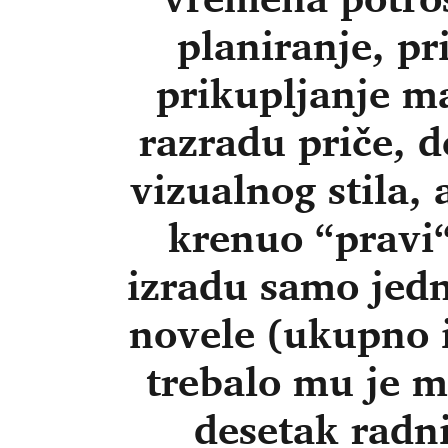
planiranje, p
prikupljanje ma
razradu priče, d
vizualnog stila, 
krenuo “pravi“
izradu samo jedn
novele (ukupno 
trebalo mu je 
desetak radni