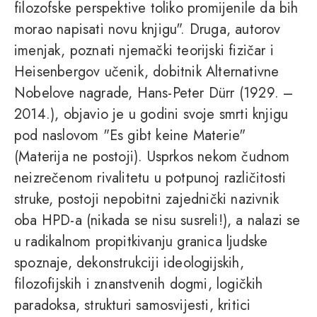
filozofske perspektive toliko promijenile da bih
morao napisati novu knjigu". Druga, autorov
imenjak, poznati njemački teorijski fizičar i
Heisenbergov učenik, dobitnik Alternativne
Nobelove nagrade, Hans-Peter Dürr (1929. –
2014.), objavio je u godini svoje smrti knjigu
pod naslovom "Es gibt keine Materie"
(Materija ne postoji). Usprkos nekom čudnom
neizrečenom rivalitetu u potpunoj različitosti
struke, postoji nepobitni zajednički nazivnik
oba HPD-a (nikada se nisu susreli!), a nalazi se
u radikalnom propitkivanju granica ljudske
spoznaje, dekonstrukciji ideologijskih,
filozofijskih i znanstvenih dogmi, logičkih
paradoksa, strukturi samosvijesti, kritici