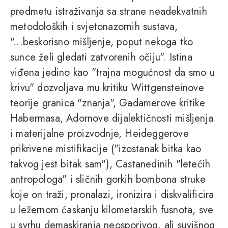
predmetu istraživanja sa strane neadekvatnih
metodoloških i svjetonazornih sustava,
"...beskorisno mišljenje, poput nekoga tko
sunce želi gledati zatvorenih očiju". Istina
viđena jedino kao "trajna mogućnost da smo u
krivu" dozvoljava mu kritiku Wittgensteinove
teorije granica "znanja", Gadamerove kritike
Habermasa, Adornove dijalektičnosti mišljenja
i materijalne proizvodnje, Heideggerove
prikrivene mistifikacije ("izostanak bitka kao
takvog jest bitak sam"), Castanedinih "letećih
antropologa" i sličnih gorkih bombona struke
koje on traži, pronalazi, ironizira i diskvalificira
u ležernom ćaskanju kilometarskih fusnota, sve
u svrhu demaskiranja neosporivog, ali suvišnog