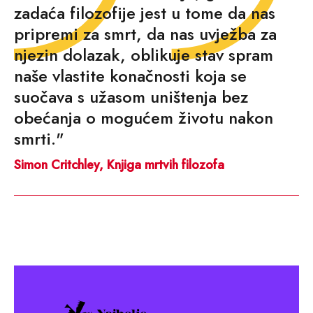
zadaća filozofije jest u tome da nas
pripremi za smrt, da nas uvježba za
njezin dolazak, oblikuje stav spram
naše vlastite konačnosti koja se
suočava s užasom uništenja bez
obećanja o mogućem životu nakon
smrti."
Simon Critchley, Knjiga mrtvih filozofa