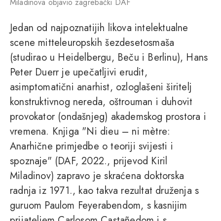
Miladinova objavio zagrebački DAF
Jedan od najpoznatijih likova intelektualne
scene mitteleuropskih šezdesetosmaša
(studirao u Heidelbergu, Beču i Berlinu), Hans
Peter Duerr je upečatljivi erudit,
asimptomatični anarhist, ozloglašeni širitelj
konstruktivnog nereda, oštrouman i duhovit
provokator (ondašnjeg) akademskog prostora i
vremena. Knjiga "Ni dieu – ni mètre:
Anarhične primjedbe o teoriji svijesti i
spoznaje" (DAF, 2022., prijevod Kiril
Miladinov) zapravo je skraćena doktorska
radnja iz 1971., kao takva rezultat druženja s
guruom Paulom Feyerabendom, s kasnijim
prijateljem Carlosom Castañedom i s