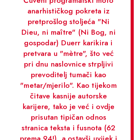
Čuveni programatski moto
anarhističkog pokreta iz
pretprošlog stoljeća "Ni
Dieu, ni maître" (Ni Bog, ni
gospodar) Duerr karikira i
pretvara u "mètre", što već
pri dnu naslovnice strpljivi
prevoditelj tumači kao
"metar/mjerilo". Kao tijekom
čitave kasnije autorske
karijere, tako je već i ovdje
prisutan tipičan odnos
stranica teksta i fusnota (62
prema 94!), a ostavši uvijek i