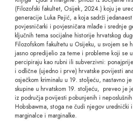
(Filozofski fakultet, Osijek, 2024.) koju je ur
generacije Luka Pejić, a koja sadrži jedanaest
povjesničarki i povjesničara mlađe i srednje g
ključnih tema socijalne historije hrvatskog du
Filozofskom fakultetu u Osijeku, u svojem se h
jasno opredijelio za teme i probleme koji se 
percipiraju kao rubni ili subverzivni: ponajprij
i odlične (ujedno i prve) hrvatske povijesti an
osječkom kriminalu u 19. stoljeću, nastavno j
skupine u hrvatskom 19. stoljeću, preveo je je
iz područja povijesti pobunjenih i neposlušnih
Hobsbawma, stoga ne čudi njegov urednički in
marginalce i marginalke.