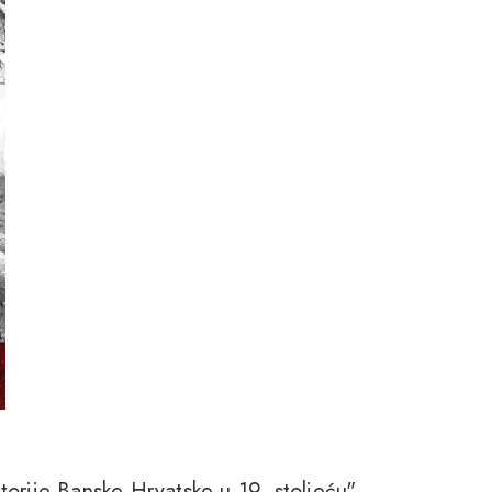
istorije Banske Hrvatske u 19. stoljeću"