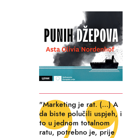
"Marketing je rat. (...) A
da biste polučili uspjeh, i
to u jednom totalnom
ratu, potrebno je, prije