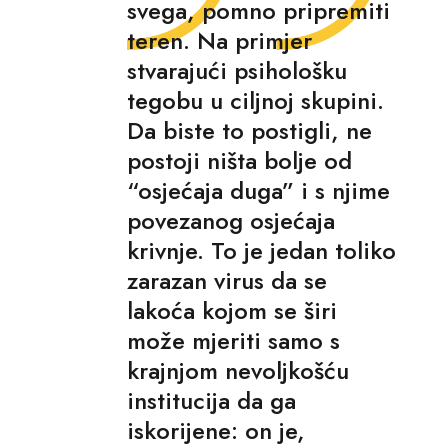
svega, pomno pripremiti
teren. Na primjer
stvarajući psihološku
tegobu u ciljnoj skupini.
Da biste to postigli, ne
postoji ništa bolje od
“osjećaja duga” i s njime
povezanog osjećaja
krivnje. To je jedan toliko
zarazan virus da se
lakoća kojom se širi
može mjeriti samo s
krajnjom nevoljkošću
institucija da ga
iskorijene: on je,