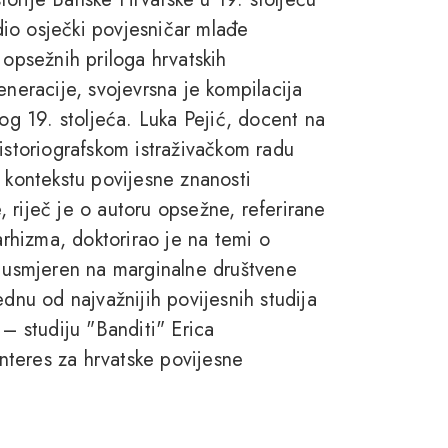
edio osječki povjesničar mlađe
 opsežnih priloga hrvatskih
eneracije, svojevrsna je kompilacija
gog 19. stoljeća. Luka Pejić, docent na
istoriografskom istraživačkom radu
u kontekstu povijesne znanosti
e, riječ je o autoru opsežne, referirane
arhizma, doktorirao je na temi o
e usmjeren na marginalne društvene
dnu od najvažnijih povijesnih studija
 – studiju "Banditi" Erica
teres za hrvatske povijesne