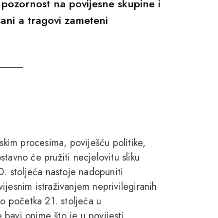
 pozornost na povijesne skupine i
išani a tragovi zameteni
jskim procesima, poviješću politike,
tavno će pružiti necjelovitu sliku
0. stoljeća nastoje nadopuniti
ijesnim istraživanjem neprivilegiranih
do početka 21. stoljeća u
e bavi onime što je u povijesti