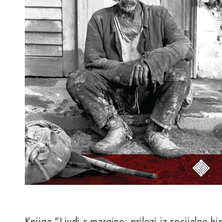
Knjiga "Ljudi s margine: prilozi iz socijalne h