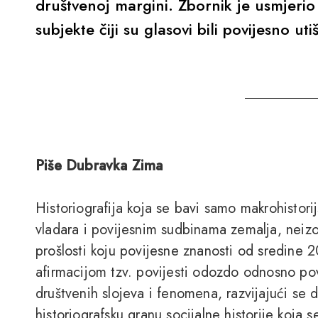
društvenoj margini. Zbornik je usmjerio
subjekte čiji su glasovi bili povijesno ut
Piše Dubravka Zima
Historiografija koja se bavi samo makrohistori
vladara i povijesnim sudbinama zemalja, neizos
prošlosti koju povijesne znanosti od sredine 2
afirmacijom tzv. povijesti odozdo odnosno pov
društvenih slojeva i fenomena, razvijajući se 
historiografsku granu socijalne historije koja s