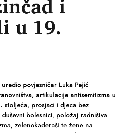
žinčad i
li u 19.
 uredio povjesničar Luka Pejić
anovništva, artikulacije antisemitizma u
 stoljeća, prosjaci i djeca bez
, duševni bolesnici, položaj radništva
izma, zelenokaderaši te žene na