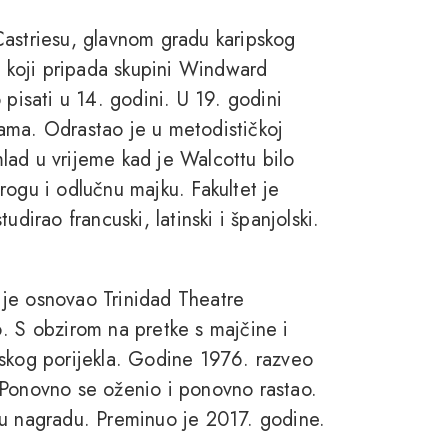
Castriesu, glavnom gradu karipskog
, koji pripada skupini Windward
 pisati u 14. godini. U 19. godini
esama. Odrastao je u metodističkoj
 mlad u vrijeme kad je Walcottu bilo
rogu i odlučnu majku. Fakultet je
dirao francuski, latinski i španjolski.
je osnovao Trinidad Theatre
. S obzirom na pretke s majčine i
mskog porijekla. Godine 1976. razveo
 Ponovno se oženio i ponovno rastao.
vu nagradu. Preminuo je 2017. godine.