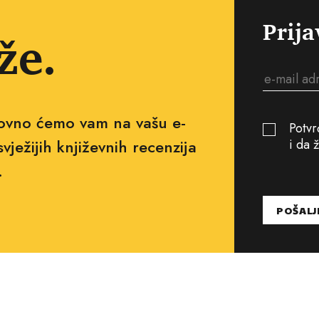
Prija
že.
edovno ćemo vam na vašu e-
Potvr
svježijih književnih recenzija
i da 
.