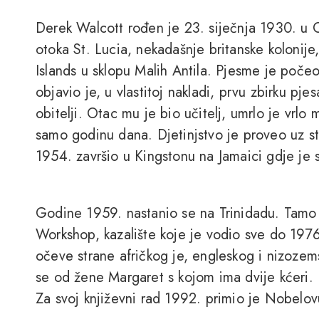
Derek Walcott rođen je 23. siječnja 1930. u 
otoka St. Lucia, nekadašnje britanske kolonije
Islands u sklopu Malih Antila. Pjesme je počeo
objavio je, u vlastitoj nakladi, prvu zbirku pj
obitelji. Otac mu je bio učitelj, umrlo je vrlo
samo godinu dana. Djetinjstvo je proveo uz st
1954. završio u Kingstonu na Jamaici gdje je stu
Godine 1959. nastanio se na Trinidadu. Tamo 
Workshop, kazalište koje je vodio sve do 1976
očeve strane afričkog je, engleskog i nizoze
se od žene Margaret s kojom ima dvije kćeri.
Za svoj književni rad 1992. primio je Nobelo