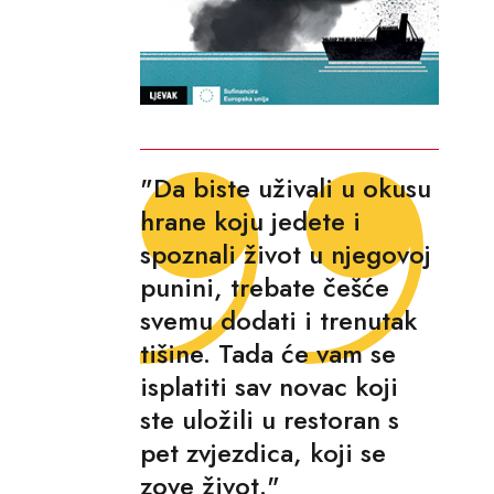
"Da biste uživali u okusu
hrane koju jedete i
spoznali život u njegovoj
punini, trebate češće
svemu dodati i trenutak
tišine. Tada će vam se
isplatiti sav novac koji
ste uložili u restoran s
pet zvjezdica, koji se
zove život."