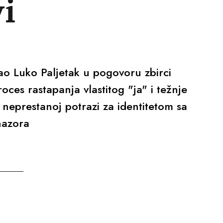
i
sao Luko Paljetak u pogovoru zbirci
ces rastapanja vlastitog "ja" i težnje
eprestanoj potrazi za identitetom sa
nazora