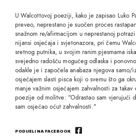
U Walcottovoj poeziji, kako je zapisao Luko Pa
preveo, neprestano je suočen proces rastapanj
snažnom re/afirmacijom u neprestanoj potrazi
nijansi osjećaja i svjetonazora, pri čemu Wal
sretnog putnika, u svojim ranim pjesmama iska
svejedno radošću mogućeg odlaska i ponovnog
odakle je i započela anabaza njegova samo/iz
osjećajem slasti pisca koji o svemu što ga okr
manje važnim osjećajem zahvalnosti za takav 
poezije od molitve: "Odrastao sam vjerujući da 
sam osjećao oćut zahvalnosti."
PODIJELI NA FACEBOOK