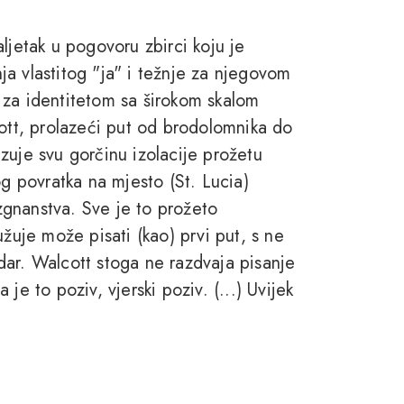
ljetak u pogovoru zbirci koju je
a vlastitog "ja" i težnje za njegovom
 za identitetom sa širokom skalom
cott, prolazeći put od brodolomnika do
zuje svu gorčinu izolacije prožetu
 povratka na mjesto (St. Lucia)
gnanstva. Sve je to prožeto
užuje može pisati (kao) prvi put, s ne
dar. Walcott stoga ne razdvaja pisanje
je to poziv, vjerski poziv. (...) Uvijek