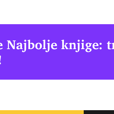
e Najbolje knjige: 
!