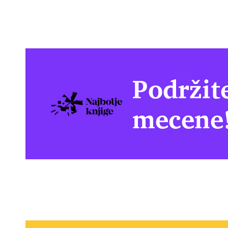
Podržit
mecene