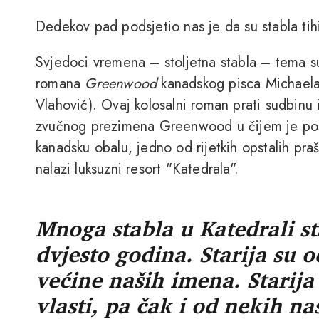
Dedekov pad podsjetio nas je da su stabla ti
Svjedoci vremena – stoljetna stabla – tema s
romana
Greenwood
kanadskog pisca Michaela
Vlahović). Ovaj kolosalni roman prati sudbinu i
zvučnog prezimena Greenwood u čijem je pos
kanadsku obalu, jedno od rijetkih opstalih pr
nalazi luksuzni resort "Katedrala".
Mnoga stabla u Katedrali sta
dvjesto godina. Starija su o
većine naših imena. Starija
vlasti, pa čak i od nekih na