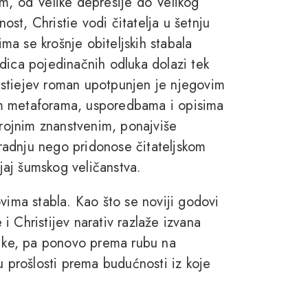
m, od Velike depresije do Velikog
st, Christie vodi čitatelja u šetnju
a se krošnje obiteljskih stabala
dica pojedinačnih odluka dolazi tek
istiejev roman upotpunjen je njegovim
im metaforama, usporedbama i opisima
brojnim znanstvenim, ponajviše
radnju nego pridonose čitateljskom
ljaj šumskog veličanstva.
vima stabla. Kao što se noviji godovi
 i Christijev narativ razlaže izvana
čike, pa ponovo prema rubu na
u prošlosti prema budućnosti iz koje