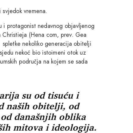
hi svjedok vremena.
u i protagonist nedavnog objavljenog
 Christieja (Hena com, prev. Gea
 spletke nekoliko generacija obitelji
jedu nekoć bio istoimeni otok uz
ašumskih područja na kojem se sada
rija su od tisuću i
d naših obitelji, od
 od današnjih oblika
ših mitova i ideologija.