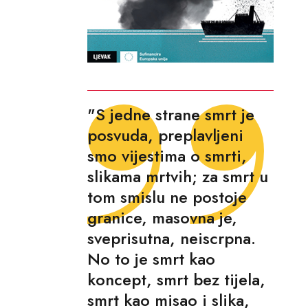
"S jedne strane smrt je
posvuda, preplavljeni
smo vijestima o smrti,
slikama mrtvih; za smrt u
tom smislu ne postoje
granice, masovna je,
sveprisutna, neiscrpna.
No to je smrt kao
koncept, smrt bez tijela,
smrt kao misao i slika,