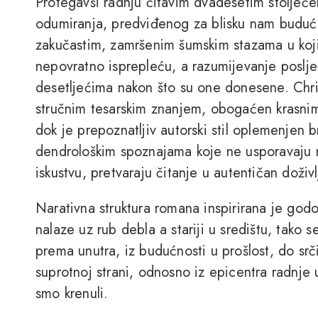
Protegavši radnju čitavim dvadesetim stoljeće
odumiranja, predviđenog za blisku nam budućno
zakučastim, zamršenim šumskim stazama u kojim
nepovratno isprepleću, a razumijevanje poslje
desetljećima nakon što su one donesene. Chr
stručnim tesarskim znanjem, obogaćen krasn
dok je prepoznatljiv autorski stil oplemenjen 
dendrološkim spoznajama koje ne usporavaju 
iskustvu, pretvaraju čitanje u autentičan doživ
Narativna struktura romana inspirirana je godo
nalaze uz rub debla a stariji u središtu, tako se
prema unutra, iz budućnosti u prošlost, do sr
suprotnoj strani, odnosno iz epicentra radnje 
smo krenuli.