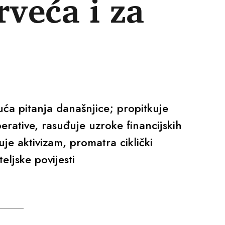
rveća i za
a pitanja današnjice; propitkuje
erative, rasuđuje uzroke financijskih
uje aktivizam, promatra ciklički
teljske povijesti