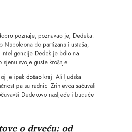
 dobro poznaje, poznavao je, Dedeka.
ko Napoleona do partizana i ustaša,
inteligencije Dedek je bdio na
o sjenu svoje guste krošnje.
oj je ipak došao kraj. Ali ljudska
čnost pa su radnici Zrinjevca sačuvali
 očuvavši Dedekovo nasljeđe i buduće
tove o drveću: od