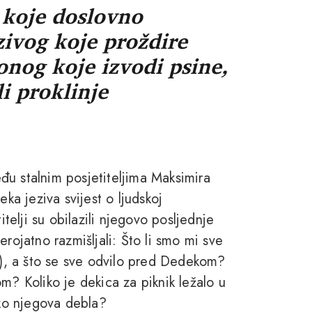
 koje doslovno
zivog koje proždire
 onog koje izvodi psine,
li proklinje
đu stalnim posjetiteljima Maksimira
eka jeziva svijest o ljudskoj
elji su obilazili njegovo posljednje
vjerojatno razmišljali: Što li smo mi sve
o!), a što se sve odvilo pred Dedekom?
m? Koliko je dekica za piknik ležalo u
oko njegova debla?