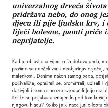
univerzalnog drveća života
pridržava nebo, do onog je
djecu ili pije ljudsku krv, i
liječi bolesne, pamti priče i
neprijatelje.
Kad je objavljena vijest o Dedekovu padu, me
proširio se neočekivan i neobjašnjiv osjećaj, n
malenkosti. Danima nakon samog pada, posjetit
počivalište, opraštali se, promatrali, udisali i 
doživjeli i čemu smo sve svjedočili (nije mal
Koliko se poljubaca izmijenilo pod tom krošnjo
njegovu hladu? Koliko je klinaca jurilo loptu 