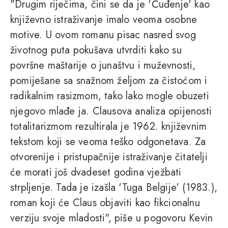
"Drugim riječima, čini se da je 'Čuđenje' kao
književno istraživanje imalo veoma osobne
motive. U ovom romanu pisac nasred svog
životnog puta pokušava utvrditi kako su
površne maštarije o junaštvu i muževnosti,
pomiješane sa snažnom željom za čistoćom i
radikalnim rasizmom, tako lako mogle obuzeti
njegovo mlađe ja. Clausova analiza opijenosti
totalitarizmom rezultirala je 1962. književnim
tekstom koji se veoma teško odgonetava. Za
otvorenije i pristupačnije istraživanje čitatelji
će morati još dvadeset godina vježbati
strpljenje. Tada je izašla 'Tuga Belgije' (1983.),
roman koji će Claus objaviti kao fikcionalnu
verziju svoje mladosti", piše u pogovoru Kevin