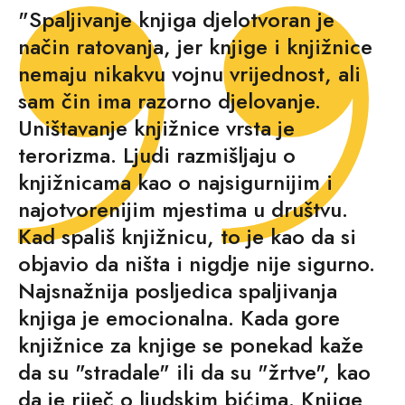
"Spaljivanje knjiga djelotvoran je
način ratovanja, jer knjige i knjižnice
nemaju nikakvu vojnu vrijednost, ali
sam čin ima razorno djelovanje.
Uništavanje knjižnice vrsta je
terorizma. Ljudi razmišljaju o
knjižnicama kao o najsigurnijim i
najotvorenijim mjestima u društvu.
Kad spališ knjižnicu, to je kao da si
objavio da ništa i nigdje nije sigurno.
Najsnažnija posljedica spaljivanja
knjiga je emocionalna. Kada gore
knjižnice za knjige se ponekad kaže
da su "stradale" ili da su "žrtve", kao
da je riječ o ljudskim bićima. Knjige