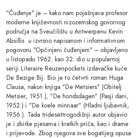
"Čuđenje" je – kako nam pojašnjava profesor
moderne književnosti nizozemskog govornog
područja na Sveučilištu u Antwerpenu Kevin
Absillis u izvrsno napisanom i informativnom
pogovoru "Opčinjeni čuđenjem" – objavljeno
u listopadu 1962. kao 32. dio u popularnoj
seriji Literaire Reuzenpockets izdavačke kuće
De Bezige Bij. Bio je to četvrti roman Huga
Clausa, nakon knjiga "De Metsiers" (Obitelj
Metsier, 1951.), "De hondsdagen" (Pasji dani,
1952.) i "De koele minnaar" (Hladni ljubavnik,
1956.). Tada tridesettrogodišnji autor objavio
je i zbirke pjesama i kratkih priča, kao i drame
i prijevode. Zbog njegova sve bogatijeg opusa