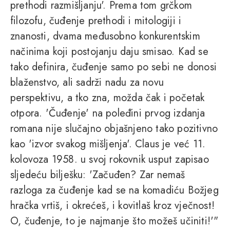
prethodi razmišljanju'. Prema tom grčkom
filozofu, čuđenje prethodi i mitologiji i
znanosti, dvama međusobno konkurentskim
načinima koji postojanju daju smisao. Kad se
tako definira, čuđenje samo po sebi ne donosi
blaženstvo, ali sadrži nadu za novu
perspektivu, a tko zna, možda čak i početak
otpora. 'Čuđenje' na poleđini prvog izdanja
romana nije slučajno objašnjeno tako pozitivno
kao 'izvor svakog mišljenja'. Claus je već 11.
kolovoza 1958. u svoj rokovnik usput zapisao
sljedeću bilješku: 'Začuđen? Zar nemaš
razloga za čuđenje kad se na komadiću Božjeg
hračka vrtiš, i okrećeš, i kovitlaš kroz vječnost!
O, čuđenje, to je najmanje što možeš učiniti!'"