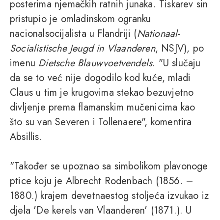
posterima njemačkih ratnih junaka. Tiskarev sin
pristupio je omladinskom ogranku
nacionalsocijalista u Flandriji (
Nationaal-
Socialistische Jeugd in Vlaanderen
, NSJV), po
imenu
Dietsche Blauwvoetvendels
. "U slučaju
da se to već nije dogodilo kod kuće, mladi
Claus u tim je krugovima stekao bezuvjetno
divljenje prema flamanskim mučenicima kao
što su van Severen i Tollenaere", komentira
Absillis.
"Također se upoznao sa simbolikom plavonoge
ptice koju je Albrecht Rodenbach (1856. –
1880.) krajem devetnaestog stoljeća izvukao iz
djela 'De kerels van Vlaanderen' (1871.). U