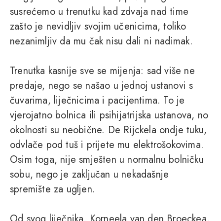
susrećemo u trenutku kad zdvaja nad time
zašto je nevidljiv svojim učenicima, toliko
nezanimljiv da mu čak nisu dali ni nadimak.
Trenutka kasnije sve se mijenja: sad više ne
predaje, nego se našao u jednoj ustanovi s
čuvarima, liječnicima i pacijentima. To je
vjerojatno bolnica ili psihijatrijska ustanova, no
okolnosti su neobične. De Rijckela ondje tuku,
odvlače pod tuš i prijete mu elektrošokovima.
Osim toga, nije smješten u normalnu bolničku
sobu, nego je zaključan u nekadašnje
spremište za ugljen.
Od svog liječnika, Korneela van den Broeckea,