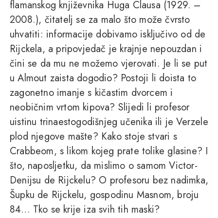
flamanskog književnika Huga Clausa (1929. –
2008.), čitatelj se za malo što može čvrsto
uhvatiti: informacije dobivamo isključivo od de
Rijckela, a pripovjedač je krajnje nepouzdan i
čini se da mu ne možemo vjerovati. Je li se put
u Almout zaista dogodio? Postoji li doista to
zagonetno imanje s kičastim dvorcem i
neobičnim vrtom kipova? Slijedi li profesor
uistinu trinaestogodišnjeg učenika ili je Verzele
plod njegove mašte? Kako stoje stvari s
Crabbeom, s likom kojeg prate tolike glasine? I
što, naposljetku, da mislimo o samom Victor-
Denijsu de Rijckelu? O profesoru bez nadimka,
Šupku de Rijckelu, gospodinu Masnom, broju
84… Tko se krije iza svih tih maski?