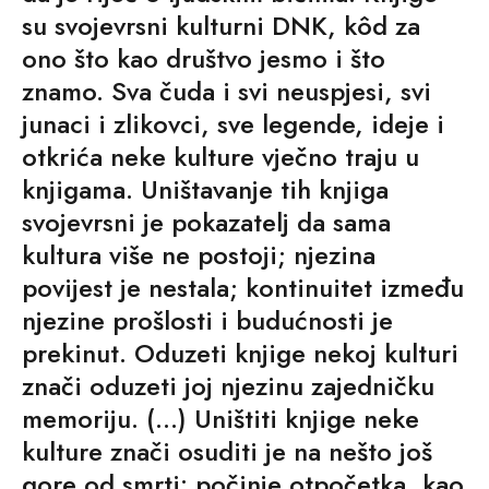
su svojevrsni kulturni DNK, kôd za
ono što kao društvo jesmo i što
znamo. Sva čuda i svi neuspjesi, svi
junaci i zlikovci, sve legende, ideje i
otkrića neke kulture vječno traju u
knjigama. Uništavanje tih knjiga
svojevrsni je pokazatelj da sama
kultura više ne postoji; njezina
povijest je nestala; kontinuitet između
njezine prošlosti i budućnosti je
prekinut. Oduzeti knjige nekoj kulturi
znači oduzeti joj njezinu zajedničku
memoriju. (…) Uništiti knjige neke
kulture znači osuditi je na nešto još
gore od smrti: počinje otpočetka, kao