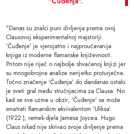
"Čuđenja".
"Danas su znalci puni divljenja prema ovoj
Clausovoj eksperimentalnoj majstoriji.
'Čuđenje' je vjerojatno i najproučavanija
knjiga iz moderne flamanske književnosti.
Pritom nije riječ o najbolje shvaćenoj knjizi jer
su mnogobrojne analize nerijetko proturječne.
Točno značenje 'Čuđenja' do dandanas ostalo
je sveti gral među stručnjacima za Clausa. No
kad se sve uzme u obzir, 'Čuđenje' se može
smatrati flamanskim ekvivalentom 'Uliksa'
(1922.), remek-djela Jamesa Joycea. Hugo
Claus nikad nije skrivao svoje divljenje prema