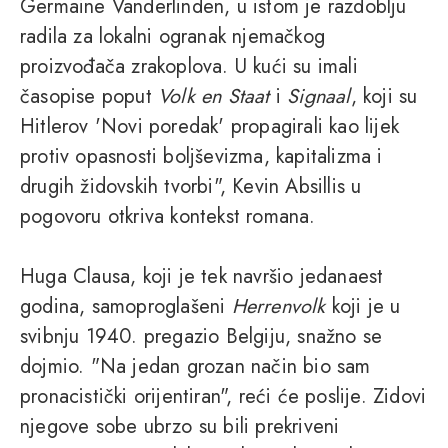
Germaine Vanderlinden, u istom je razdoblju
radila za lokalni ogranak njemačkog
proizvođača zrakoplova. U kući su imali
časopise poput
Volk en Staat
i
Signaal
, koji su
Hitlerov 'Novi poredak' propagirali kao lijek
protiv opasnosti boljševizma, kapitalizma i
drugih židovskih tvorbi", Kevin Absillis u
pogovoru otkriva kontekst romana.
Huga Clausa, koji je tek navršio jedanaest
godina, samoproglašeni
Herrenvolk
koji je u
svibnju 1940. pregazio Belgiju, snažno se
dojmio. "Na jedan grozan način bio sam
pronacistički orijentiran", reći će poslije. Zidovi
njegove sobe ubrzo su bili prekriveni