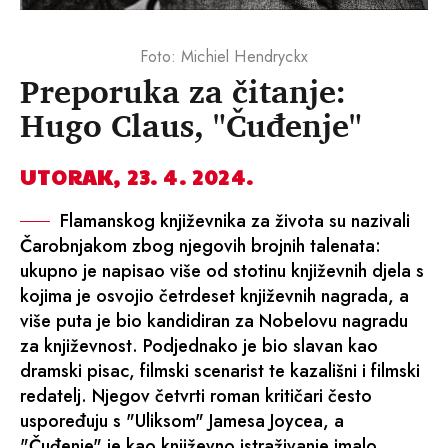
Foto: Michiel Hendryckx
Preporuka za čitanje:
Hugo Claus, "Čuđenje"
UTORAK, 23. 4. 2024.
Flamanskog književnika za života su nazivali
Čarobnjakom zbog njegovih brojnih talenata:
ukupno je napisao više od stotinu književnih djela s
kojima je osvojio četrdeset književnih nagrada, a
više puta je bio kandidiran za Nobelovu nagradu
za književnost. Podjednako je bio slavan kao
dramski pisac, filmski scenarist te kazališni i filmski
redatelj. Njegov četvrti roman kritičari često
uspoređuju s "Uliksom" Jamesa Joycea, a
"Čuđenje" je kao književno istraživanje imalo