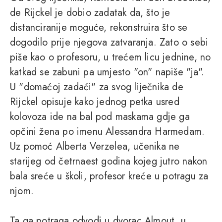
de Rijckel je dobio zadatak da, što je
distanciranije moguće, rekonstruira što se
dogodilo prije njegova zatvaranja. Zato o sebi
piše kao o profesoru, u trećem licu jednine, no
katkad se zabuni pa umjesto "on" napiše "ja".
U "domaćoj zadaći" za svog liječnika de
Rijckel opisuje kako jednog petka usred
kolovoza ide na bal pod maskama gdje ga
opčini žena po imenu Alessandra Harmedam.
Uz pomoć Alberta Verzelea, učenika ne
starijeg od četrnaest godina kojeg jutro nakon
bala sreće u školi, profesor kreće u potragu za
njom.
Ta ga potraga odvodi u dvorac Almout, u