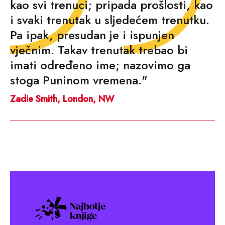
kao svi trenuci; pripada prošlosti, kao
i svaki trenutak u sljedećem trenutku.
Pa ipak, presudan je i ispunjen
vječnim. Takav trenutak trebao bi
imati određeno ime; nazovimo ga
stoga Puninom vremena."
Zadie Smith, London, NW