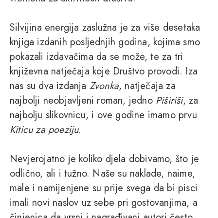
Silvijina energija zaslužna je za više desetaka
knjiga izdanih posljednjih godina, kojima smo
pokazali izdavačima da se može, te za tri
književna natječaja koje Društvo provodi. Iza
nas su dva izdanja
Zvonka
, natječaja za
najbolji neobjavljeni roman, jedno
Piširiši
, za
najbolju slikovnicu, i ove godine imamo prvu
Kiticu za poeziju
.
Nevjerojatno je koliko djela dobivamo, što je
odlično, ali i tužno. Naše su naklade, naime,
male i namijenjene su prije svega da bi pisci
imali novi naslov uz sebe pri gostovanjima, a
činjenica da vrsni i nagrađivani autori često