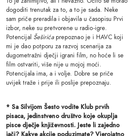
To je zanimljivo, ali i nevažno. Očito se morao
dogoditi trenutak za to, a to je sada. Neke
sam priče preradila i objavila u časopisu Prvi
izbor, neke su pretvorene u radio-igre.
Potencijal
Šeširića
prepoznao je i HAVC koji
mi je dao potporu za razvoj scenarija za
dugometražni dječji igrani film, no hoće li se
film ostvariti, više nije u mojoj moći.
Potencijala ima, a i volje. Dobre se priče
uvijek traže i prije ili poslije prepoznaju.
* Sa Silvijom Šesto vodite Klub prvih
pisaca, jedinstveno društvo koje okuplja
pisce dječje književnosti. Jeste li zajedno
jači? Kakve akcije poduzimate? Vjerojatno