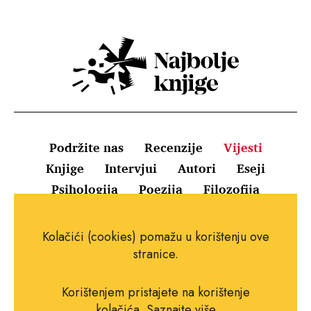
Podržite nas
Recenzije
Vijesti
Knjige
Intervjui
Autori
Eseji
Psihologija
Poezija
Filozofija
Uvjeti korištenja
Pravila o kolačićima
Kolačići (cookies) pomažu u korištenju ove
Pravila privatnosti
Impressum
Kontakt
stranice.
Korištenjem pristajete na korištenje
kolačića.
Saznajte više