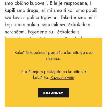
smo obično kupovali. Bila je rasprodana, i
kupili smo drugu, ali mi smo ti koji smo popili
svu kavu s polica trgovine. Također smo mi ti
koji smo s polica ispraznili sve čokolade s
narančom. Pojedene su i čokolade s
karamelom. Ispražnjene su košare kruha, a na
donjoj polici odjela s pekarskim proizvodima
Kolačići (cookies) pomažu u korištenju ove
nalaze se još samo dva paketa krekera, oko
stranice.
kojih sve zjapi prazno, jer sam sve ostale već
kupila. Iz vitrina je nestalo nekoliko vrsta sira,
Korištenjem pristajete na korištenje
na odjelu s povrćem nema rajčica, nestašica
kolačića.
Saznajte više
na policama nije zanemariva. (…) Trošili smo
svijet. Sve nestaje zbog mene. Živim u
RAZUMIJEM
vremenu koje jede svijet. Thomas ne ostavlja
trag na svijetu, a ja ga izjedam. On je obrazac