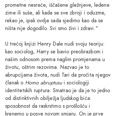
prometne nesreće, iščašene gležnjeve, ledene
zime ili suše, ali kada se sve zbroji i oduzme,
rekao je, ipak ovdje sada sjedimo kao da se
ništa nije dogodilo. Svi smo živi i zdravi."
U trećoj knjizi Henry Dale nudi svoju teoriju:
kao sociolog, Harry se bavio preobrazbom i
našim odnosom prema naglim promjenama u
životu, oštrim rezovima. Nazvao je to
abrupcijama života, nudi Tari da pročita njegov
članak o
Homo abruptusu
i sociologiji
identitetskih ruptura. Smatrao je da je to jedno
od distinktivnih obilježja ljudskog bića:
sposobnost da raskrstimo s prošlošću i
krenemo u posve novom smjeru. On je prve