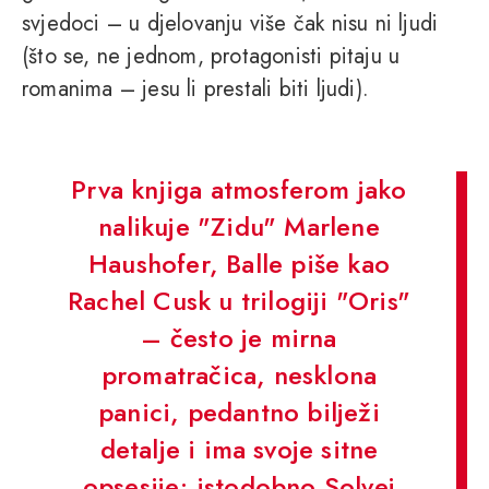
svjedoci – u djelovanju više čak nisu ni ljudi
(što se, ne jednom, protagonisti pitaju u
romanima – jesu li prestali biti ljudi).
Prva knjiga atmosferom jako
nalikuje "Zidu" Marlene
Haushofer, Balle piše kao
Rachel Cusk u trilogiji "Oris"
– često je mirna
promatračica, nesklona
panici, pedantno bilježi
detalje i ima svoje sitne
opsesije; istodobno Solvej