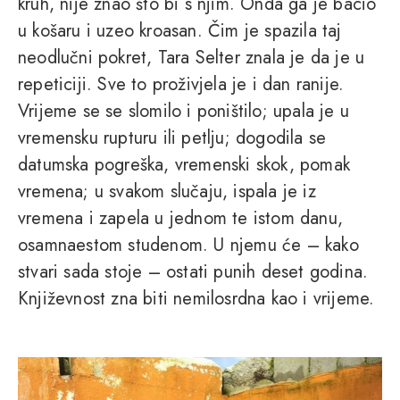
kruh, nije znao što bi s njim. Onda ga je bacio
u košaru i uzeo kroasan. Čim je spazila taj
neodlučni pokret, Tara Selter znala je da je u
repeticiji. Sve to proživjela je i dan ranije.
Vrijeme se se slomilo i poništilo; upala je u
vremensku rupturu ili petlju; dogodila se
datumska pogreška, vremenski skok, pomak
vremena; u svakom slučaju, ispala je iz
vremena i zapela u jednom te istom danu,
osamnaestom studenom. U njemu će – kako
stvari sada stoje – ostati punih deset godina.
Književnost zna biti nemilosrdna kao i vrijeme.