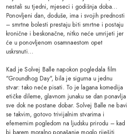
nestali su tjedni, mjeseci i godišnja doba…
Ponovljeni dan, doduše, ima i svojih prednosti
– smrtne bolesti prestaju biti smrtne i postaju
kronične i beskonačne, nitko neće umrijeti jer
će u ponovljenom osamnaestom opet
uskrsnuti…
Kad je Solvej Balle napokon pogledala film
"Groundhog Day", bila je sigurna u jednu
stvar: tako neće pisati. To je lagana komedija
etičke dileme, glavnom junaku se dan ponavlja
sve dok ne postane dobar. Solvej Balle ne bavi
se takvim, gotovo trivijalnim stvarima i
efemernim pogledom na ljudsku prirodu – kad
bi barem moralno ponašanje moglo riješiti