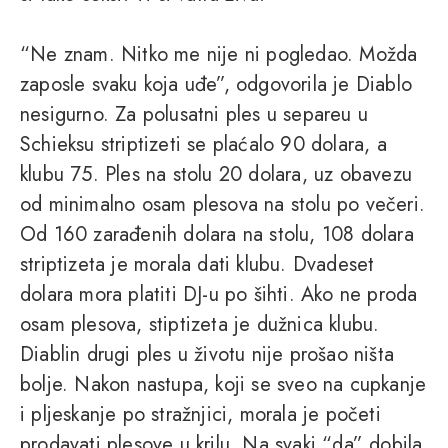
“Ne znam. Nitko me nije ni pogledao. Možda
zaposle svaku koja uđe”, odgovorila je Diablo
nesigurno. Za polusatni ples u separeu u
Schieksu striptizeti se plaćalo 90 dolara, a
klubu 75. Ples na stolu 20 dolara, uz obavezu
od minimalno osam plesova na stolu po večeri.
Od 160 zarađenih dolara na stolu, 108 dolara
striptizeta je morala dati klubu. Dvadeset
dolara mora platiti DJ-u po šihti. Ako ne proda
osam plesova, stiptizeta je dužnica klubu.
Diablin drugi ples u životu nije prošao ništa
bolje. Nakon nastupa, koji se sveo na cupkanje
i pljeskanje po stražnjici, morala je početi
prodavati plesove u krilu. Na svaki “da” dobila