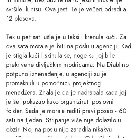
tri minute, bez obzira na to jesu li mušterije
svršile ili nisu. Ova jest. Te je večeri odradila
12 plesova.
Tek u pet sati ušla je u taksi i krenula kući. Za
dva sata morala je biti na poslu u agenciji. Kad
je stigla kući i skinula se, noge su joj bile
prekrivene divljačkim modricama. Na Diablino
potpuno iznenađenje, u agenciji su je
promaknuli u pomoćnicu projektnog
menadžera. Znala je da je nadrapala kada joj
je šef pokazao kako organizirati poslovni
folder. Sada je morala raditi pravi posao - 60
sati na tjedan. Stripanje više nije dolazilo u
obzir. No, na poslu nije zaradila nikakvu