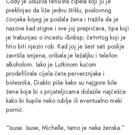
Cody je uslužila fetišista cipela koji ju je
preklinjao da liže jednu štiklu, poslovnog
čovjeka kojeg je poslala žena i tražila da je
nazove kad stigne i sve joj prepričava, tipa koji
je trabunjao o incestu i&nbsp; četvrtog koji je
htio biti njezin rob. Kad joj je šest sati poslije
završila smjena, oribala je ležaljku i telefon
alkoholom. Iako je Lutkinom kućom
prodefilirala cijela četa perverznjaka i
bolesnika, Diablo piše kako su najgore bile
žene koje bi s prijateljicama dolazile najčešće
kako bi kupile neko rublje ili eventualno meki
pornić.
“Isuse. Isuse, Michelle, tamo je neka ženska.”