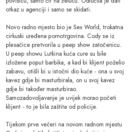
povišicu, samo čir na želucu. Odlučila je dati
otkaz u agenciji i samo se skidati.
Novo radno mjesto bio je Sex World, trokatna
cirkuski uređena pornotrgovina. Cody se iz
plesačice pretvorila u peep show zatočenicu.
U peep showu Lutkina kuća cure su bile
izložene poput barbika, a kad bi klijent poželio
zabavu, otišli bi u istočni dio kuće - ona u svoj
kavez gdje bi masturbirala, on u svoj kavez
gdje bi također masturbirao.
Samozadovoljavanje je uvijek morao početi
klijent - to je bila zaštita od policije.
Tijekom prve večeri na novom radnom mjestu