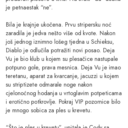
je petnaestak “ne”.
Bila je krajnje ukočena. Prvu stripersku noć
zaradila je jedva nešto više od kvote. Nakon
još jednog iznimno lošeg tjedna u Schieksu,
Diablo je odlučila potražiti novi posao. Deja
Vu je bio klub u kojem su plesačice nastupale
potpuno gole, prava mesnica. Deja Vu je imao
teretanu, aparat za kvarcanje, jacuzzi u kojem
su striptizete odmarale noge nakon
cjelonoćnog hodanja u vrtoglavim potpeticama
i erotično potkrovlje. Pokraj VIP pozornice bilo
je mnogo sobica za ples u krevetu.
“Što je ples u krevetu”, upitala je Cody sa