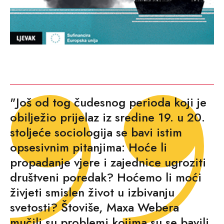
"Još od tog čudesnog perioda koji je
obilježio prijelaz iz sredine 19. u 20.
stoljeće sociologija se bavi istim
opsesivnim pitanjima: Hoće li
propadanje vjere i zajednice ugroziti
društveni poredak? Hoćemo li moći
živjeti smislen život u izbivanju
svetosti? Štoviše, Maxa Webera
mučili su problemi kojima su se bavili