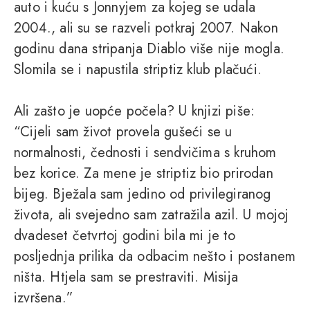
auto i kuću s Jonnyjem za kojeg se udala
2004., ali su se razveli potkraj 2007. Nakon
godinu dana stripanja Diablo više nije mogla.
Slomila se i napustila striptiz klub plačući.
Ali zašto je uopće počela? U knjizi piše:
“Cijeli sam život provela gušeći se u
normalnosti, čednosti i sendvičima s kruhom
bez korice. Za mene je striptiz bio prirodan
bijeg. Bježala sam jedino od privilegiranog
života, ali svejedno sam zatražila azil. U mojoj
dvadeset četvrtoj godini bila mi je to
posljednja prilika da odbacim nešto i postanem
ništa. Htjela sam se prestraviti. Misija
izvršena.”