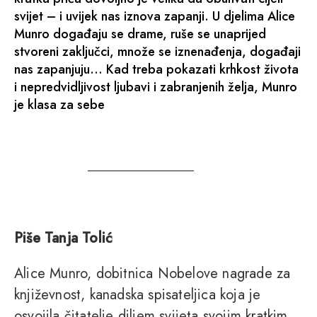
svijet – i uvijek nas iznova zapanji. U djelima Alice
Munro događaju se drame, ruše se unaprijed
stvoreni zaključci, množe se iznenađenja, događaji
nas zapanjuju… Kad treba pokazati krhkost života
i nepredvidljivost ljubavi i zabranjenih želja, Munro
je klasa za sebe
Piše Tanja Tolić
Alice Munro, dobitnica Nobelove nagrade za
književnost, kanadska spisateljica koja je
osvojila čitatelje diljem svijeta svojim kratkim