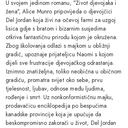
U svojem jedinom romanu, "Život djevojaka i
žena", Alice Munro pripovijeda o djevojčici
Del Jordan koja živi na očevoj farmi za uzgoj
lisica gdje s bratom i bizarnim susjedima
otkriva fantastičnu prirodu kojom je okružena.
Zbog školovanja odlazi s majkom u obližnji
gradić, upoznaje prijateljicu Naomi s kojom
dijeli sve frustracije djevojačkog odrastanja.
Iznimno znatiželjna, toliko neobična u običnom
gradiću, promatra svijet oko sebe, prvu
tjelesnost, ljubav, odnose među ljudima,
rođenje i smrt. Uz nonkonformističnu majku,
prodavačicu enciklopedija po bespućima
kanadske provincije koja je upućuje da
beskompromisno zakorači u život, Del Jordan