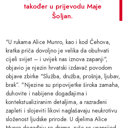
također u prijevodu Maje
Šoljan.
"U rukama Alice Munro, kao i kod Čehova,
kratka priča dovoljno je velika da obuhvati
cijeli svijet – i uvijek nas iznova zapanji",
objavio je njezin hrvatski izdavač povodom
objave zbirke "Služba, družba, prošnja, ljubav,
brak”. "Njezine su pripovijetke široka zamaha,
duhovite i nabijene događajima i
kontekstualiziranim detaljima, a razrađeni
zapleti i slojeviti likovi naglašavaju neukrotivu
složenost ljudske prirode. U djelima Alice
Munro događaju se drame, ruše se unaprijed