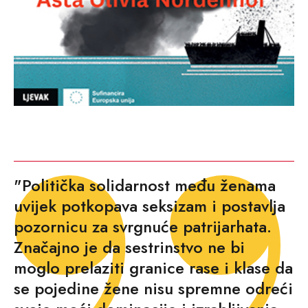
"Politička solidarnost među ženama
uvijek potkopava seksizam i postavlja
pozornicu za svrgnuće patrijarhata.
Značajno je da sestrinstvo ne bi
moglo prelaziti granice rase i klase da
se pojedine žene nisu spremne odreći