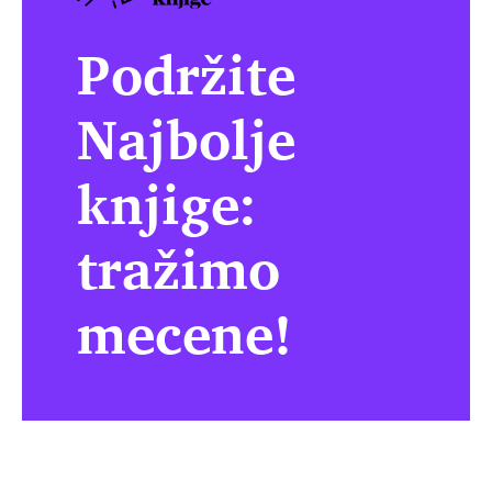
Podržite
Najbolje
knjige:
tražimo
mecene!