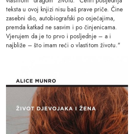
vlastitom “dragom” životu: "Četiri posljednja
teksta u ovoj knjizi nisu baš prave priče. Čine
zasebni dio, autobiografski po osjećajima,
premda katkad ne sasvim i po činjenicama.
Vjerujem da je to prvo i posljednje – a i
najbliže – što imam reći o vlastitom životu."