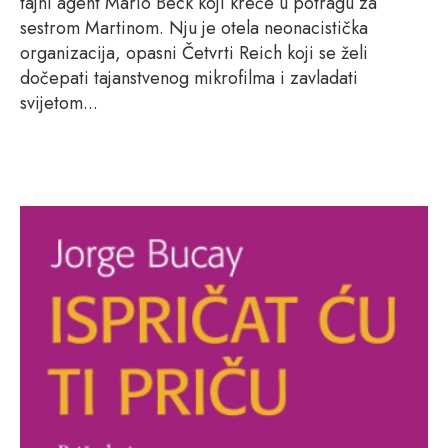
tajni agent Mario Beck koji kreće u potragu za
sestrom Martinom. Nju je otela neonacistička
organizacija, opasni Četvrti Reich koji se želi
dočepati tajanstvenog mikrofilma i zavladati
svijetom...