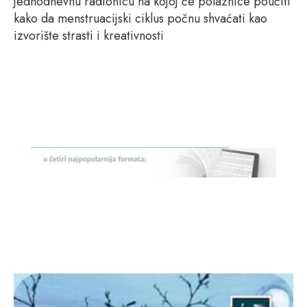
jednodnevnu radionicu na kojoj će polaznice poučiti
kako da menstruacijski ciklus počnu shvaćati kao
izvorište strasti i kreativnosti