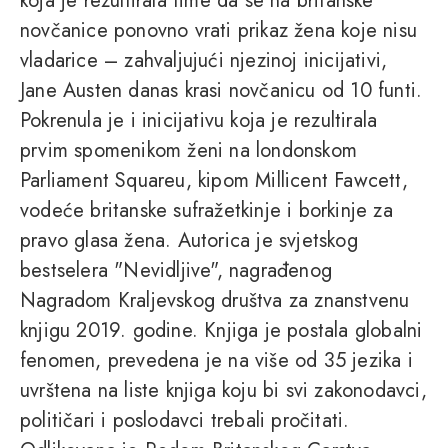
koja je rezultirala time da se na britanske
novčanice ponovno vrati prikaz žena koje nisu
vladarice – zahvaljujući njezinoj inicijativi,
Jane Austen danas krasi novčanicu od 10 funti.
Pokrenula je i inicijativu koja je rezultirala
prvim spomenikom ženi na londonskom
Parliament Squareu, kipom Millicent Fawcett,
vodeće britanske sufražetkinje i borkinje za
pravo glasa žena. Autorica je svjetskog
bestselera "Nevidljive", nagrađenog
Nagradom Kraljevskog društva za znanstvenu
knjigu 2019. godine. Knjiga je postala globalni
fenomen, prevedena je na više od 35 jezika i
uvrštena na liste knjiga koju bi svi zakonodavci,
političari i poslodavci trebali pročitati.