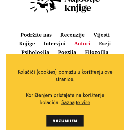
Podržite nas
Recenzije
Vijesti
Knjige
Intervjui
Autori
Eseji
Psihologija
Poezija
Filozofija
Uvjeti korištenja
Pravila o kolačićima
Kolačići (cookies) pomažu u korištenju ove
Pravila privatnosti
Impressum
Kontakt
stranice.
Korištenjem pristajete na korištenje
kolačića.
Saznajte više
Copyright © 2010.-2021. najboljeknjige.com.
RAZUMIJEM
Sva prava pridržana.