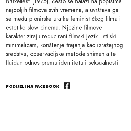
Bruxelles" (1975), često se nalazi na popisima
najboljih filmova svih vremena, a uvrštava ga
se među pionirske uratke feminističkog filma i
estetike slow cinema. Njezine filmove
karakteriziraju reducirani filmski jezik i stilski
minimalizam, korištenje trajanja kao izražajnog
sredstva, opservacijske metode snimanja te
fluidan odnos prema identitetu i seksualnosti.
PODIJELI NA FACEBOOK