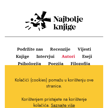
Podržite nas
Recenzije
Vijesti
Knjige
Intervjui
Autori
Eseji
Psihologija
Poezija
Filozofija
Uvjeti korištenja
Pravila o kolačićima
Kolačići (cookies) pomažu u korištenju ove
Pravila privatnosti
Impressum
Kontakt
stranice.
Korištenjem pristajete na korištenje
kolačića.
Saznajte više