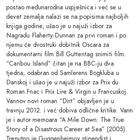
postao međunarodna uspješnica i već se u
devet zemalja nalazi se na popisima najboljih
knjiga godine, ušao je u najuži izbor za
Nagradu Flaherty-Dunnan za prvi roman i po
njemu će dvostruki dobitnik Oscara za
dokumentarni film Bill Guttentag snimiti film.
“Caribou Island” čitan je na BBC-ju dva
tjedna, odabran od Samlerens Bogkluba u
Danskoj i ušao je u najuži izbor za Prix du
Roman Fnac i Prix Lire & Virgin u Francuskoj.
Vannov novi roman “Dirt” objavljen je u
travnju 2012. i već dobiva odlične kritike. Vann
je i autor memoara “A Mile Down: The True
Story of a Disastrous Career at Sea” (2005).
Trenutno je Guggenheimov stipendist i