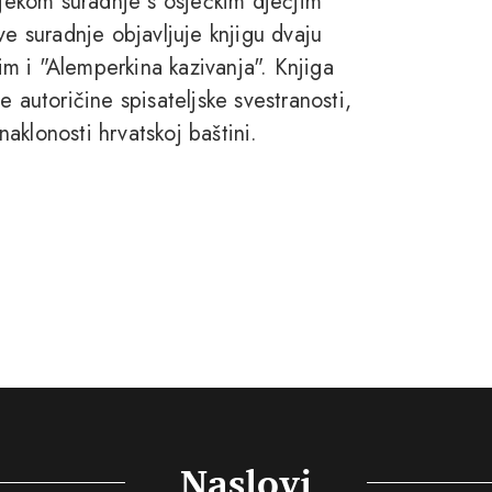
ijekom suradnje s osječkim dječjim
ve suradnje objavljuje knjigu dvaju
tim i "Alemperkina kazivanja". Knjiga
 autoričine spisateljske svestranosti,
naklonosti hrvatskoj baštini.
Naslovi