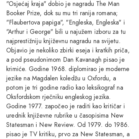
"Osjećaj kraja" dobio je nagradu The Man
Booker Prize, dok su mu tri ranija romana;
"Flaubertova papiga", "Engleska, Engleska" i
"Arthur i George" bili u najužem izboru za tu
najprestižniju književnu nagradu na svijetu.
Objavio je nekoliko zbirki eseja i kratkih priča,
a pod pseudonimom Dan Kavanagh pisao je
krimiće. Godine 1968. diplomirao je moderne
jezike na Magdalen koledžu u Oxfordu, a
potom je tri godine radio kao leksikograf na
Oksfordskom rječniku engleskog jezika.
Godine 1977. započeo je raditi kao kritičar i
urednik književne rubrike u časopisima New
Statesman i New Review. Od 1979. do 1986.
pisao je TV kritiku, prvo za New Statesman, a