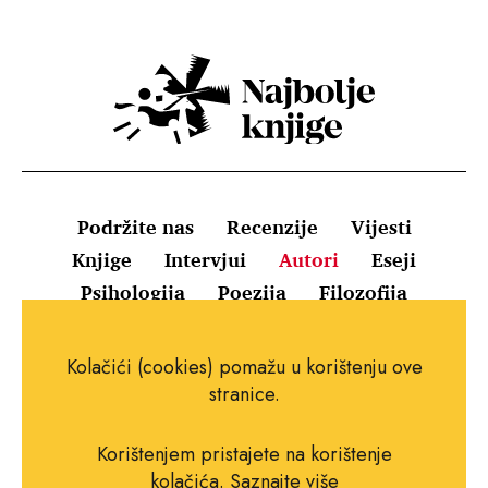
Podržite nas
Recenzije
Vijesti
Knjige
Intervjui
Autori
Eseji
Psihologija
Poezija
Filozofija
Uvjeti korištenja
Pravila o kolačićima
Kolačići (cookies) pomažu u korištenju ove
Pravila privatnosti
Impressum
Kontakt
stranice.
Korištenjem pristajete na korištenje
kolačića.
Saznajte više