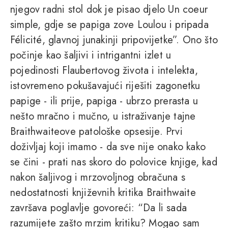
njegov radni stol dok je pisao djelo Un coeur
simple, gdje se papiga zove Loulou i pripada
Félicité, glavnoj junakinji pripovijetke”. Ono što
počinje kao šaljivi i intrigantni izlet u
pojedinosti Flaubertovog života i intelekta,
istovremeno pokušavajući riješiti zagonetku
papige - ili prije, papiga - ubrzo prerasta u
nešto mračno i mučno, u istraživanje tajne
Braithwaiteove patološke opsesije. Prvi
doživljaj koji imamo - da sve nije onako kako
se čini - prati nas skoro do polovice knjige, kad
nakon šaljivog i mrzovoljnog obračuna s
nedostatnosti književnih kritika Braithwaite
završava poglavlje govoreći: “Da li sada
razumijete zašto mrzim kritiku? Mogao sam