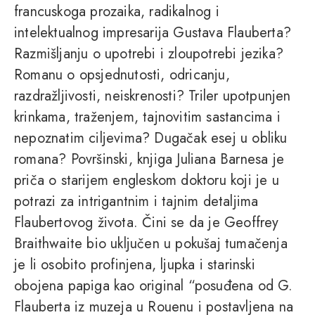
francuskoga prozaika, radikalnog i
intelektualnog impresarija Gustava Flauberta?
Razmišljanju o upotrebi i zloupotrebi jezika?
Romanu o opsjednutosti, odricanju,
razdražljivosti, neiskrenosti? Triler upotpunjen
krinkama, traženjem, tajnovitim sastancima i
nepoznatim ciljevima? Dugačak esej u obliku
romana? Površinski, knjiga Juliana Barnesa je
priča o starijem engleskom doktoru koji je u
potrazi za intrigantnim i tajnim detaljima
Flaubertovog života. Čini se da je Geoffrey
Braithwaite bio uključen u pokušaj tumačenja
je li osobito profinjena, ljupka i starinski
obojena papiga kao original “posuđena od G.
Flauberta iz muzeja u Rouenu i postavljena na