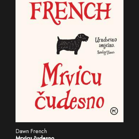
Dawn French
Mrvicu čudesno