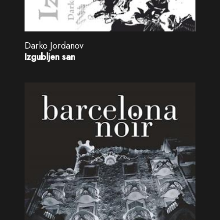
Darko Jordanov
Izgubljen san