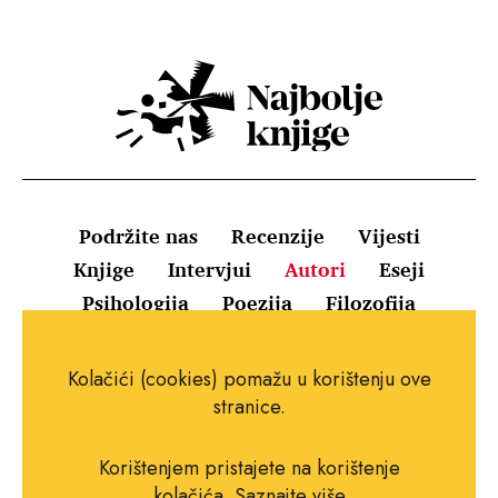
Podržite nas
Recenzije
Vijesti
Knjige
Intervjui
Autori
Eseji
Psihologija
Poezija
Filozofija
Uvjeti korištenja
Pravila o kolačićima
Kolačići (cookies) pomažu u korištenju ove
Pravila privatnosti
Impressum
Kontakt
stranice.
Korištenjem pristajete na korištenje
kolačića.
Saznajte više