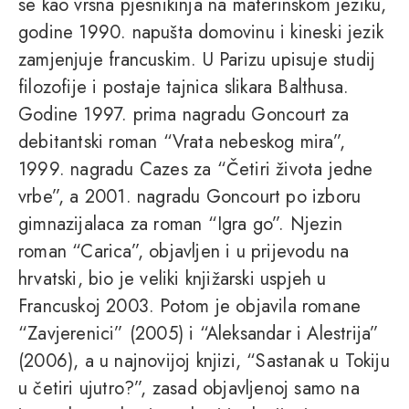
se kao vrsna pjesnikinja na materinskom jeziku,
godine 1990. napušta domovinu i kineski jezik
zamjenjuje francuskim. U Parizu upisuje studij
filozofije i postaje tajnica slikara Balthusa.
Godine 1997. prima nagradu Goncourt za
debitantski roman “Vrata nebeskog mira”,
1999. nagradu Cazes za “Četiri života jedne
vrbe”, a 2001. nagradu Goncourt po izboru
gimnazijalaca za roman “Igra go”. Njezin
roman “Carica”, objavljen i u prijevodu na
hrvatski, bio je veliki knjižarski uspjeh u
Francuskoj 2003. Potom je objavila romane
“Zavjerenici” (2005) i “Aleksandar i Alestrija”
(2006), a u najnovijoj knjizi, “Sastanak u Tokiju
u četiri ujutro?”, zasad objavljenoj samo na