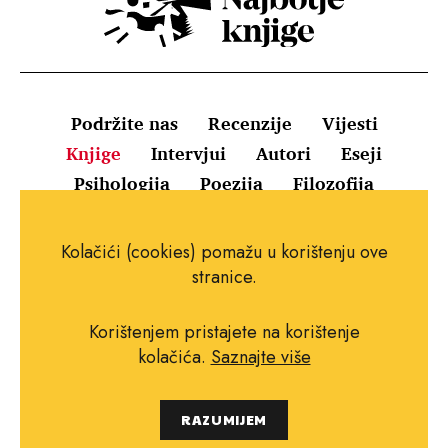
Podržite nas
Recenzije
Vijesti
Knjige
Intervjui
Autori
Eseji
Psihologija
Poezija
Filozofija
Uvjeti korištenja
Pravila o kolačićima
Kolačići (cookies) pomažu u korištenju ove
Pravila privatnosti
Impressum
Kontakt
stranice.
Korištenjem pristajete na korištenje
kolačića.
Saznajte više
Copyright © 2010.-2021. najboljeknjige.com.
RAZUMIJEM
Sva prava pridržana.