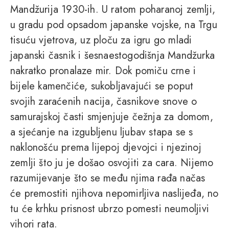
Mandžurija 1930-ih. U ratom poharanoj zemlji,
u gradu pod opsadom japanske vojske, na Trgu
tisuću vjetrova, uz ploču za igru go mladi
japanski časnik i šesnaestogodišnja Mandžurka
nakratko pronalaze mir. Dok pomiču crne i
bijele kamenčiće, sukobljavajući se poput
svojih zaraćenih nacija, časnikove snove o
samurajskoj časti smjenjuje čežnja za domom,
a sjećanje na izgubljenu ljubav stapa se s
naklonošću prema lijepoj djevojci i njezinoj
zemlji što ju je došao osvojiti za cara. Nijemo
razumijevanje što se među njima rađa načas
će premostiti njihova nepomirljiva naslijeđa, no
tu će krhku prisnost ubrzo pomesti neumoljivi
vihori rata.