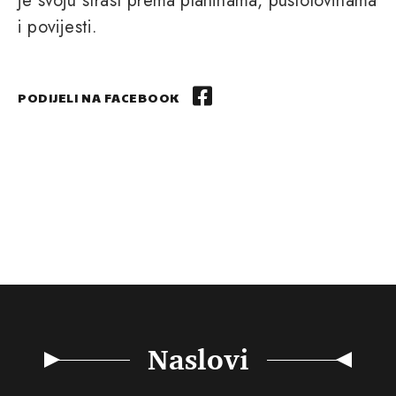
je svoju strast prema planinama, pustolovinama
i povijesti.
PODIJELI NA FACEBOOK
Naslovi