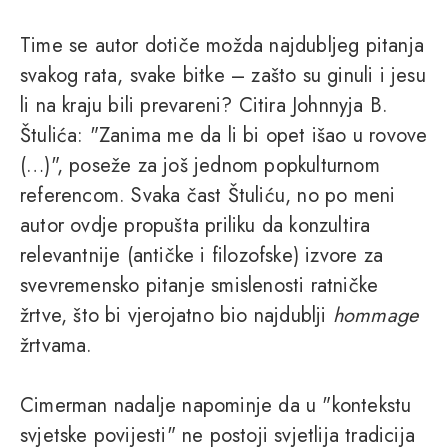
Time se autor dotiče možda najdubljeg pitanja
svakog rata, svake bitke – zašto su ginuli i jesu
li na kraju bili prevareni? Citira Johnnyja B.
Štulića: "Zanima me da li bi opet išao u rovove
(…)", poseže za još jednom popkulturnom
referencom. Svaka čast Štuliću, no po meni
autor ovdje propušta priliku da konzultira
relevantnije (antičke i filozofske) izvore za
svevremensko pitanje smislenosti ratničke
žrtve, što bi vjerojatno bio najdublji
hommage
žrtvama.
Cimerman nadalje napominje da u "kontekstu
svjetske povijesti" ne postoji svjetlija tradicija