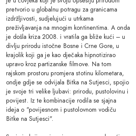
je u čovjeka koji je svoju opsesiju prirodom
pretvorio u globalnu potragu za granicama
izdržljivosti, sudjelujući u utrkama
preživljavanja na mnogim kontinentima. A onda
je došla kriza 2008. i vratila ga bliže kući – u
divlju prirodu istočne Bosne i Crne Gore, u
krajolik koji ga je kao dječaka hipnotizirao
upravo kroz partizanske filmove. Na tom
rajskom prostoru promjera stotinu kilometara,
ondje gdje se odvijala Bitka na Sutjesci, spojio
je svoje tri velike ljubavi: prirodu, pustolovinu i
povijest. Iz te kombinacije rodila se sjajna
ideja o "povijesnom i pustolovnom vodiču
Bitke na Sutjesci".