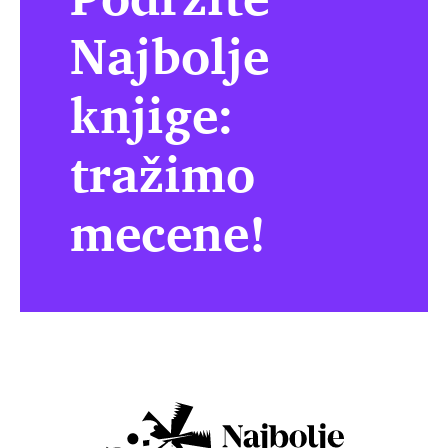
Najbolje
knjige:
tražimo
mecene!