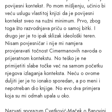
povijesni kontekst. Po mom mišljenju, učinio bi
veću uslugu vlastitoj knjizi da je povijesni
kontekst sveo na nužni minimum. Prvo, zbog
toga što razvodnjava priču o samoj bitki. I
drugo jer je to ipak sklizak ideološki teren.
Nisam povjesničar i nije mi namjera
provjeravati točnost Cimermanovih navoda o
prijeratnom kontekstu. No teško je ne
primijetiti slabe točke već na samom početku
njegova izlaganja konteksta. Neću o ovome
duljiti jer je to ionako sporedan, a po meni i
nepotreban dio knjige. No evo dva primjera
koja su mi odmah upala u oko.
Nazvati sporazum Cvetković-Maček o Banovini