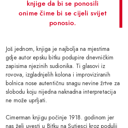
knjige da bi se ponosili
onime čime bi se cijeli svijet
ponosio.
Još jednom, knjiga je najbolja na mjestima
gdje autor epsku bitku podupire dnevničkim
zapisima njezinih sudionika. Ti glasovi iz
rovova, izgladnjelih kolona i improviziranih
bolnica nose autentičnu snagu nevine žrtve za
slobodu koju nijedna naknadna interpretacija
ne može uprljati.
Cimerman knjigu počinje 1918. godinom jer
nas želi uvesti u Bitku na Sutjesci kroz podulji