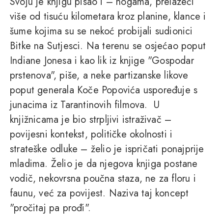
Svoju je knjigu pisao i – nogama, prelazeći
više od tisuću kilometara kroz planine, klance i
šume kojima su se nekoć probijali sudionici
Bitke na Sutjesci. Na terenu se osjećao poput
Indiane Jonesa i kao lik iz knjige "Gospodar
prstenova", piše, a neke partizanske likove
poput generala Koče Popovića uspoređuje s
junacima iz Tarantinovih filmova. U
knjižnicama je bio strpljivi istraživač –
povijesni kontekst, političke okolnosti i
strateške odluke – želio je ispričati ponajprije
mladima. Želio je da njegova knjiga postane
vodič, nekovrsna poučna staza, ne za floru i
faunu, već za povijest. Naziva taj koncept
"pročitaj pa prođi".