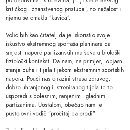
po đedovima i stričevima, (…) lišene ikakvog
kritičkog i znanstvenog pristupa", no nažalost i
njemu se omakla "kavica".
Volio bih kao čitatelj da je iskoristio svoje
iskustvo ekstremnog sportaša planinara da
smjesti napore partizanskih marševa u biološki i
fiziološki kontekst. Da nam, na primjer, objasni
stanje duha i tijela tijekom ekstremnih sportskih
napora. Pouči nas o razini stresa zdravog,
dobro uhranjenog i istreniranog tijela te to
usporedi s bolesnim, ranjenim i gladnim
partizanima. Uostalom, obećao nam je
pustolovni vodič "pročitaj pa prođi"!