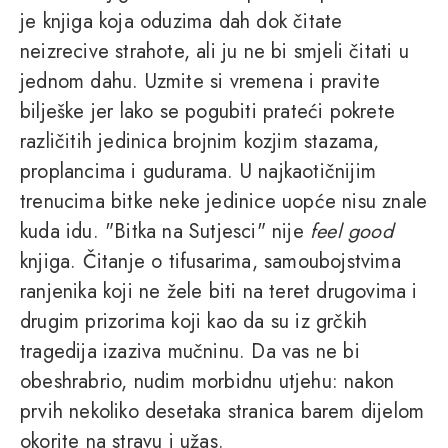
je knjiga koja oduzima dah dok čitate
neizrecive strahote, ali ju ne bi smjeli čitati u
jednom dahu. Uzmite si vremena i pravite
bilješke jer lako se pogubiti prateći pokrete
različitih jedinica brojnim kozjim stazama,
proplancima i gudurama. U najkaotičnijim
trenucima bitke neke jedinice uopće nisu znale
kuda idu. "Bitka na Sutjesci" nije
feel good
knjiga. Čitanje o tifusarima, samoubojstvima
ranjenika koji ne žele biti na teret drugovima i
drugim prizorima koji kao da su iz grčkih
tragedija izaziva mučninu. Da vas ne bi
obeshrabrio, nudim morbidnu utjehu: nakon
prvih nekoliko desetaka stranica barem dijelom
okorite na stravu i užas.