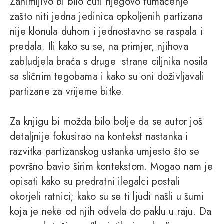
Zanimljivo bi bilo čuti njegovo tumačenje
zašto niti jedna jedinica opkoljenih partizana
nije klonula duhom i jednostavno se raspala i
predala. Ili kako su se, na primjer, njihova
zabludjela braća s druge strane ciljnika nosila
sa sličnim tegobama i kako su oni doživljavali
partizane za vrijeme bitke.
Za knjigu bi možda bilo bolje da se autor još
detaljnije fokusirao na kontekst nastanka i
razvitka partizanskog ustanka umjesto što se
površno bavio širim kontekstom. Mogao nam je
opisati kako su predratni ilegalci postali
okorjeli ratnici; kako su se ti ljudi našli u šumi
koja je neke od njih odvela do paklu u raju. Da