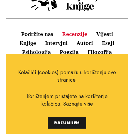
Podržite nas
Recenzije
Vijesti
Knjige
Intervjui
Autori
Eseji
Psihologija
Poezija
Filozofija
Uvjeti korištenja
Pravila o kolačićima
Kolačići (cookies) pomažu u korištenju ove
Pravila privatnosti
Impressum
Kontakt
stranice.
Korištenjem pristajete na korištenje
kolačića.
Saznajte više
Copyright © 2010.-2021. najboljeknjige.com.
RAZUMIJEM
Sva prava pridržana.