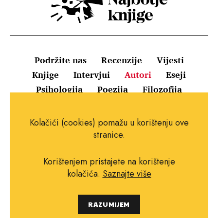
Podržite nas
Recenzije
Vijesti
Knjige
Intervjui
Autori
Eseji
Psihologija
Poezija
Filozofija
Uvjeti korištenja
Pravila o kolačićima
Kolačići (cookies) pomažu u korištenju ove
Pravila privatnosti
Impressum
Kontakt
stranice.
Korištenjem pristajete na korištenje
kolačića.
Saznajte više
Copyright © 2010.-2021. najboljeknjige.com.
RAZUMIJEM
Sva prava pridržana.