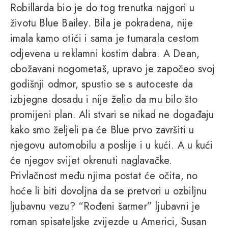
Robillarda bio je do tog trenutka najgori u
životu Blue Bailey. Bila je pokradena, nije
imala kamo otići i sama je tumarala cestom
odjevena u reklamni kostim dabra. A Dean,
obožavani nogometaš, upravo je započeo svoj
godišnji odmor, spustio se s autoceste da
izbjegne dosadu i nije želio da mu bilo što
promijeni plan. Ali stvari se nikad ne događaju
kako smo željeli pa će Blue prvo završiti u
njegovu automobilu a poslije i u kući. A u kući
će njegov svijet okrenuti naglavačke.
Privlačnost među njima postat će očita, no
hoće li biti dovoljna da se pretvori u ozbiljnu
ljubavnu vezu? “Rođeni šarmer” ljubavni je
roman spisateljske zvijezde u Americi, Susan