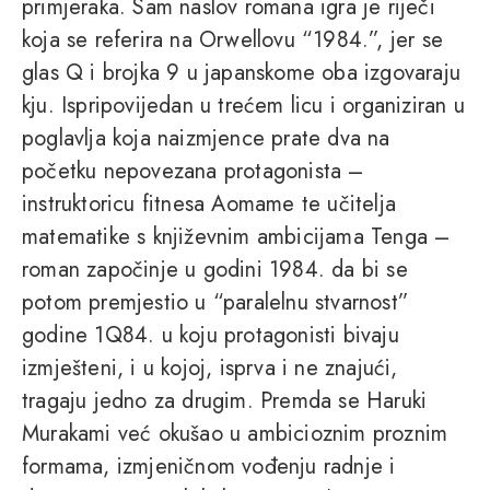
primjeraka. Sam naslov romana igra je riječi
koja se referira na Orwellovu “1984.”, jer se
glas Q i brojka 9 u japanskome oba izgovaraju
kju. Ispripovijedan u trećem licu i organiziran u
poglavlja koja naizmjence prate dva na
početku nepovezana protagonista –
instruktoricu fitnesa Aomame te učitelja
matematike s književnim ambicijama Tenga –
roman započinje u godini 1984. da bi se
potom premjestio u “paralelnu stvarnost”
godine 1Q84. u koju protagonisti bivaju
izmješteni, i u kojoj, isprva i ne znajući,
tragaju jedno za drugim. Premda se Haruki
Murakami već okušao u ambicioznim proznim
formama, izmjeničnom vođenju radnje i