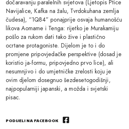
dočaravanju paralelnih svjetova (Ljetopis Ptice
Navijalice, Kafka na žalu, Tvrdokuhana zemlja
čudesa), “1Q84” ponajprije osvaja humanošću
likova Aomame i Tenga: rijetko je Murakamiju
pošlo za rukom dati tako žive i plastično
ocrtane protagoniste. Dijelom je to i do
promjene pripovjedačke perspektive (dosad je
koristio ja-formu, pripovjedno prvo lice), ali
nesumnjivo i do umjetničke zrelosti koju je
ovim djelom dosegnuo šezdesetogodišnji,
najpopularniji japanski, a možda i svjetski
pisac.
PODIJELI NA FACEBOOK