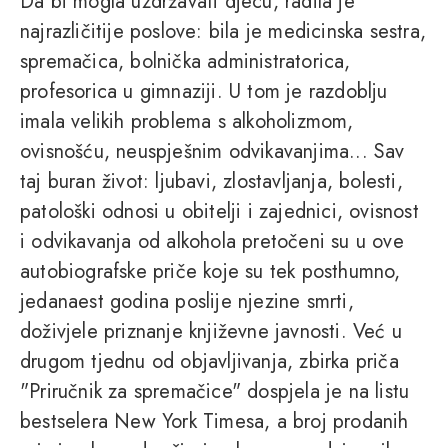
Da bi mogla uzdržavati djecu, radila je
najrazličitije poslove: bila je medicinska sestra,
spremačica, bolnička administratorica,
profesorica u gimnaziji. U tom je razdoblju
imala velikih problema s alkoholizmom,
ovisnošću, neuspješnim odvikavanjima... Sav
taj buran život: ljubavi, zlostavljanja, bolesti,
patološki odnosi u obitelji i zajednici, ovisnost
i odvikavanja od alkohola pretočeni su u ove
autobiografske priče koje su tek posthumno,
jedanaest godina poslije njezine smrti,
doživjele priznanje književne javnosti. Već u
drugom tjednu od objavljivanja, zbirka priča
"Priručnik za spremačice" dospjela je na listu
bestselera New York Timesa, a broj prodanih