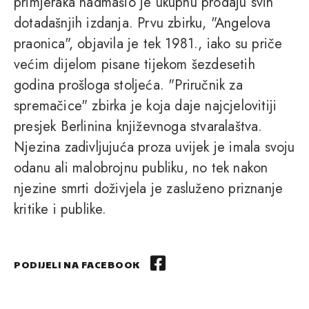
primjeraka nadmašio je ukupnu prodaju svih
dotadašnjih izdanja. Prvu zbirku, "Angelova
praonica", objavila je tek 1981., iako su priče
većim dijelom pisane tijekom šezdesetih
godina prošloga stoljeća. "Priručnik za
spremačice" zbirka je koja daje najcjelovitiji
presjek Berlinina književnoga stvaralaštva.
Njezina zadivljujuća proza uvijek je imala svoju
odanu ali malobrojnu publiku, no tek nakon
njezine smrti doživjela je zasluženo priznanje
kritike i publike.
PODIJELI NA FACEBOOK