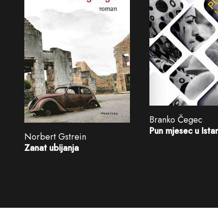
Branko Čegec
Pun mjesec u Ista
Norbert Gstrein
Zanat ubijanja