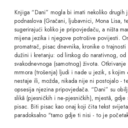
Knjiga “Dani” mogla bi imati nekoliko drugih 
podnaslova (Gračani, ljubavnici, Mona Lisa, tet
sugerirajući koliko je pripovjedaču, a ništa man
mijena jezika i njegove potrošive povijesti. On
promatrač, pisac dnevnika, kronike o trajnosti 
dužini i kretanju: od lirskog do narativnog, od
svakodnevnoga (samotnog) života. Otkrivanje 
mrmora (trošenja) ljudi i nade u jezik, s kojim
nestaje ili, možda, nikada nije ni postojalo - 
opsesija njezina pripovjedača. “Dani” su obil
slikâ (pjesničkih i ne-pjesničkih), mjestâ, gdje s
pisac. Biti pisac kao onaj koji čita tekst svijet
paradoksalno "tamo gdje ti nisi - to je početak