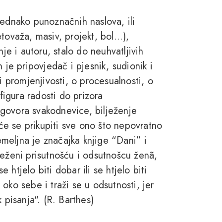
jednako punoznačnih naslova, ili
ovaža, masiv, projekt, bol...),
je i autoru, stalo do neuhvatljivih
 je pripovjedač i pjesnik, sudionik i
i promjenjivosti, o procesualnosti, o
 figura radosti do prizora
govora svakodnevice, bilježenje
 će se prikupiti sve ono što nepovratno
temeljna je značajka knjige “Dani” i
ježeni prisutnošću i odsutnošcu ženã,
e htjelo biti dobar ili se htjelo biti
a oko sebe i traži se u odsutnosti, jer
 pisanja". (R. Barthes)