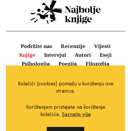
Podržite nas
Recenzije
Vijesti
Knjige
Intervjui
Autori
Eseji
Psihologija
Poezija
Filozofija
Uvjeti korištenja
Pravila o kolačićima
Kolačići (cookies) pomažu u korištenju ove
Pravila privatnosti
Impressum
Kontakt
stranice.
Korištenjem pristajete na korištenje
kolačića.
Saznajte više