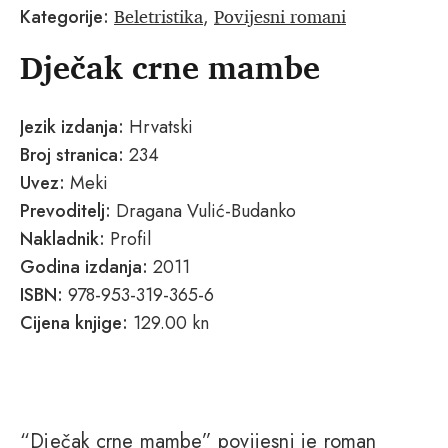
Beletristika
Povijesni romani
Kategorije:
,
Dječak crne mambe
Jezik izdanja:
Hrvatski
Broj stranica:
234
Uvez:
Meki
Prevoditelj:
Dragana Vulić-Budanko
Nakladnik:
Profil
Godina izdanja:
2011
ISBN:
978-953-319-365-6
Cijena knjige:
129.00 kn
“Dječak crne mambe” povijesni je roman