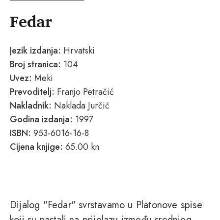
Fedar
Jezik izdanja:
Hrvatski
Broj stranica:
104
Uvez:
Meki
Prevoditelj:
Franjo Petračić
Nakladnik:
Naklada Jurčić
Godina izdanja:
1997
ISBN:
953-6016-16-8
Cijena knjige:
65.00 kn
Dijalog "Fedar" svrstavamo u Platonove spise
koji su nastali na prijelazu između srednjeg