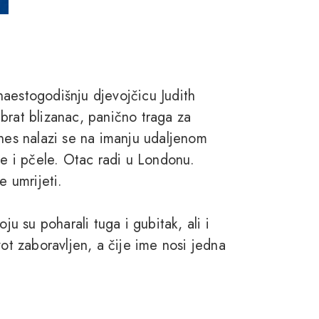
naestogodišnju djevojčicu Judith
brat blizanac, panično traga za
es nalazi se na imanju udaljenom
je i pčele. Otac radi u Londonu.
e umrijeti.
ju su poharali tuga i gubitak, ali i
vot zaboravljen, a čije ime nosi jedna