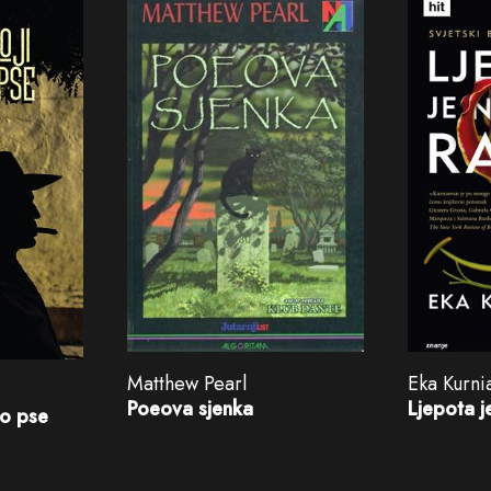
Matthew Pearl
Eka Kurn
Poeova sjenka
Ljepota j
io pse