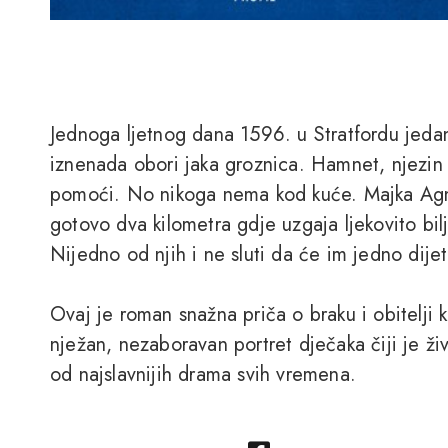
Jednoga ljetnog dana 1596. u Stratfordu jeda
iznenada obori jaka groznica. Hamnet, njezin 
pomoći. No nikoga nema kod kuće. Majka Agn
gotovo dva kilometra gdje uzgaja ljekovito bil
Nijedno od njih i ne sluti da će im jedno dijet
Ovaj je roman snažna priča o braku i obitelji ko
nježan, nezaboravan portret dječaka čiji je ži
od najslavnijih drama svih vremena.