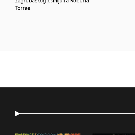
zagrebačkog psihijatra Roberta
Torrea