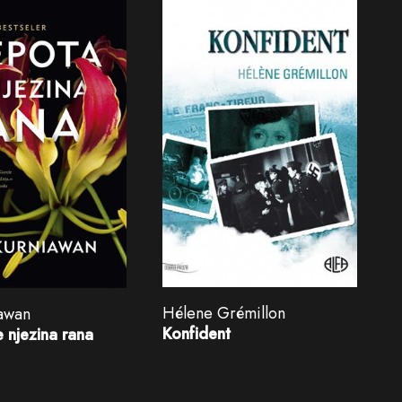
Hélene Grémillon
iawan
Konfident
e njezina rana