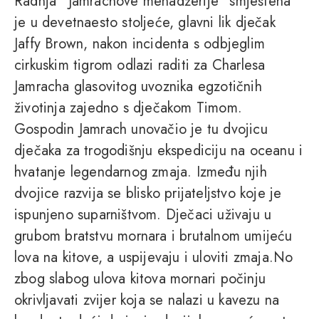
Radnja “Jamrachove menadžerije” smještena
je u devetnaesto stoljeće, glavni lik dječak
Jaffy Brown, nakon incidenta s odbjeglim
cirkuskim tigrom odlazi raditi za Charlesa
Jamracha glasovitog uvoznika egzotičnih
životinja zajedno s dječakom Timom.
Gospodin Jamrach unovačio je tu dvojicu
dječaka za trogodišnju ekspediciju na oceanu i
hvatanje legendarnog zmaja. Između njih
dvojice razvija se blisko prijateljstvo koje je
ispunjeno suparništvom. Dječaci uživaju u
grubom bratstvu mornara i brutalnom umijeću
lova na kitove, a uspijevaju i uloviti zmaja.No
zbog slabog ulova kitova mornari počinju
okrivljavati zvijer koja se nalazi u kavezu na