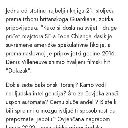
Jedna od stotinu najboljih knjiga 21. stoljeća
prema izboru britanskoga Guardiana, zbirka
pripovijedaka "Kako si došla na svijet i druge
priče" majstora SF-a Teda Chianga klasik je
suvremene američke spekulativne fikcije, a
prema naslovnoj je pripovijetki godine 2016.
Denis Villeneuve snimio hvaljeni filmski hit
"Dolazak".
Dokle seže babilonski toranj? Kamo vodi
nadljudska inteligencija? Što za čovjeka znači
uspon automata? Čemu služe anđeli? Biste li
bili spremni u mozgu isključiti sposobnost da
prepoznate ljepotu? Ovjenčana nagradom
Locus 2002., prva zbirka pripovijedaka