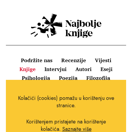
Podržite nas
Recenzije
Vijesti
Knjige
Intervjui
Autori
Eseji
Psihologija
Poezija
Filozofija
Uvjeti korištenja
Pravila o kolačićima
Kolačići (cookies) pomažu u korištenju ove
Pravila privatnosti
Impressum
Kontakt
stranice.
Korištenjem pristajete na korištenje
kolačića.
Saznajte više