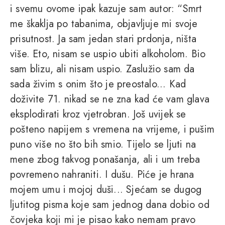
i svemu ovome ipak kazuje sam autor: “Smrt
me škaklja po tabanima, objavljuje mi svoje
prisutnost. Ja sam jedan stari prdonja, ništa
više. Eto, nisam se uspio ubiti alkoholom. Bio
sam blizu, ali nisam uspio. Zaslužio sam da
sada živim s onim što je preostalo... Kad
doživite 71. nikad se ne zna kad će vam glava
eksplodirati kroz vjetrobran. Još uvijek se
pošteno napijem s vremena na vrijeme, i pušim
puno više no što bih smio. Tijelo se ljuti na
mene zbog takvog ponašanja, ali i um treba
povremeno nahraniti. I dušu. Piće je hrana
mojem umu i mojoj duši... Sjećam se dugog
ljutitog pisma koje sam jednog dana dobio od
čovjeka koji mi je pisao kako nemam pravo