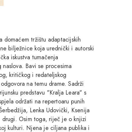
na domaćem tržištu adaptacijskih
ne bilježnice koja urednički i autorski
ička iskustva tumačenja
g naslova. Bavi se procesima
, kritičkog i redateljskog
og odgovora na temu drame. Sadrži
brijunsku predstavu "Kralja Leara" s
pjela održati na repertoaru punih
 Šerbedžija, Lenka Udovički, Ksenija
 drugi. Osim toga, riječ je o knjizi
oj kulturi. Njena je ciljana publika i