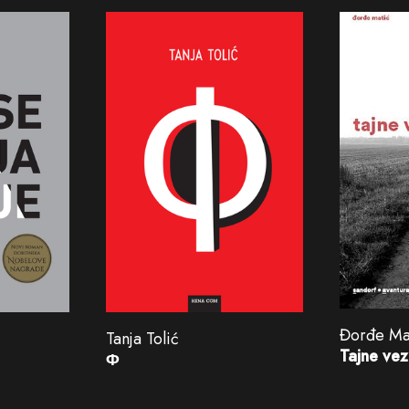
Đorđe Ma
Tanja Tolić
Tajne ve
Φ