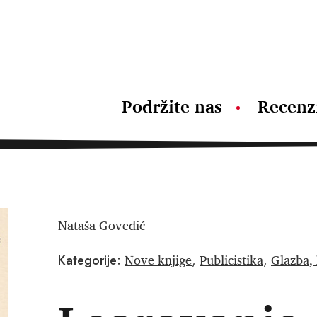
Podržite nas
Recenz
Nataša Govedić
Nove knjige
Publicistika
Glazba, 
Kategorije:
,
,