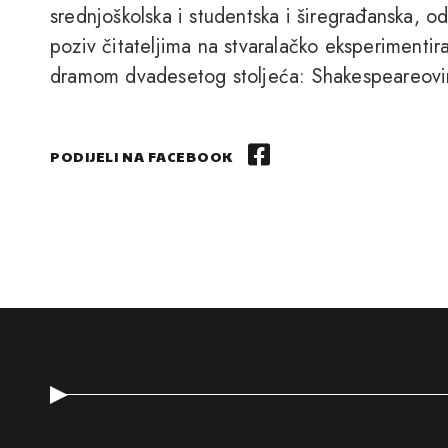
srednjoškolska i studentska i širegrađanska, o
poziv čitateljima na stvaralačko eksperimentir
dramom dvadesetog stoljeća: Shakespeareovi
PODIJELI NA FACEBOOK