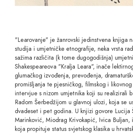
"Learovanje" je žanrovski jedinstvena knjiga 
studija i umjetničke etnografije, neka vrsta rad
sažima različita (k tome dugogodišnja) umjetn
Shakespeareova "Kralja Leara", inače lektirno
glumačkog izvođenja, prevođenja, dramaturškog
promišljanja te pjesničkog, filmskog i likovn
intervjue s nizom umjetnika koji su realizirali 
Radom Šerbedžijom u glavnoj ulozi, koja se us
dvadeset i pet godina. U knjizi govore Lucija
Marinković, Miodrag Krivokapić, Ivica Buljan, i
koja propituje status svjetskog klasika u hrvatsk