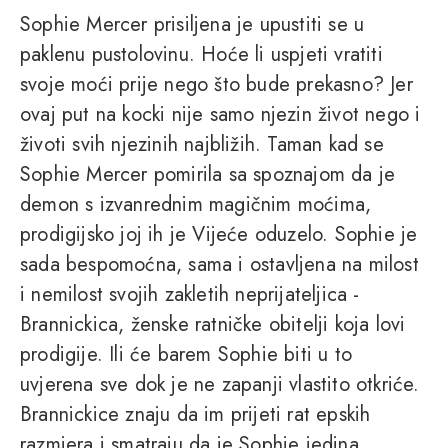
Sophie Mercer prisiljena je upustiti se u
paklenu pustolovinu. Hoće li uspjeti vratiti
svoje moći prije nego što bude prekasno? Jer
ovaj put na kocki nije samo njezin život nego i
životi svih njezinih najbližih. Taman kad se
Sophie Mercer pomirila sa spoznajom da je
demon s izvanrednim magičnim moćima,
prodigijsko joj ih je Vijeće oduzelo. Sophie je
sada bespomoćna, sama i ostavljena na milost
i nemilost svojih zakletih neprijateljica -
Brannickica, ženske ratničke obitelji koja lovi
prodigije. Ili će barem Sophie biti u to
uvjerena sve dok je ne zapanji vlastito otkriće.
Brannickice znaju da im prijeti rat epskih
razmjera i smatraju da je Sophie jedina