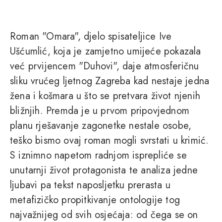
Roman "Omara", djelo spisateljice Ive
Ušćumlić, koja je zamjetno umijeće pokazala
već prvijencem "Duhovi", daje atmosferičnu
sliku vrućeg ljetnog Zagreba kad nestaje jedna
žena i košmara u što se pretvara život njenih
bližnjih. Premda je u prvom pripovjednom
planu rješavanje zagonetke nestale osobe,
teško bismo ovaj roman mogli svrstati u krimić.
S iznimno napetom radnjom isprepliće se
unutarnji život protagonista te analiza jedne
ljubavi pa tekst naposljetku prerasta u
metafizičko propitkivanje ontologije tog
najvažnijeg od svih osjećaja: od čega se on