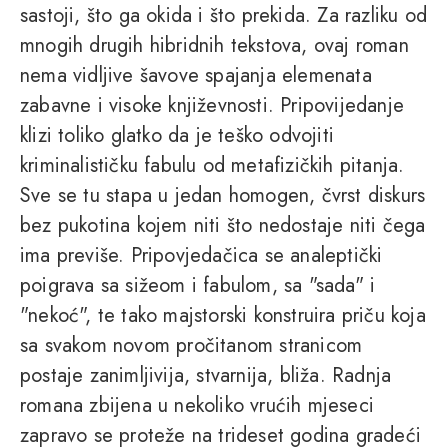
sastoji, što ga okida i što prekida. Za razliku od
mnogih drugih hibridnih tekstova, ovaj roman
nema vidljive šavove spajanja elemenata
zabavne i visoke književnosti. Pripovijedanje
klizi toliko glatko da je teško odvojiti
kriminalističku fabulu od metafizičkih pitanja.
Sve se tu stapa u jedan homogen, čvrst diskurs
bez pukotina kojem niti što nedostaje niti čega
ima previše. Pripovjedačica se analeptički
poigrava sa sižeom i fabulom, sa "sada" i
"nekoć", te tako majstorski konstruira priču koja
sa svakom novom pročitanom stranicom
postaje zanimljivija, stvarnija, bliža. Radnja
romana zbijena u nekoliko vrućih mjeseci
zapravo se proteže na trideset godina gradeći