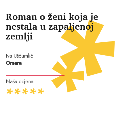
Roman o ženi koja je
nestala u zapaljenoj
zemlji
Iva Ušćumlić
Omara
Naša ocjena: