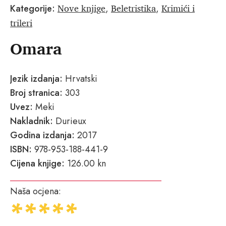
Nove knjige
Beletristika
Krimići i
Kategorije:
,
,
trileri
Omara
Jezik izdanja:
Hrvatski
Broj stranica:
303
Uvez:
Meki
Nakladnik:
Durieux
Godina izdanja:
2017
ISBN:
978-953-188-441-9
Cijena knjige:
126.00 kn
Naša ocjena: