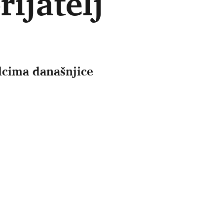
ijatelj
lcima današnjice