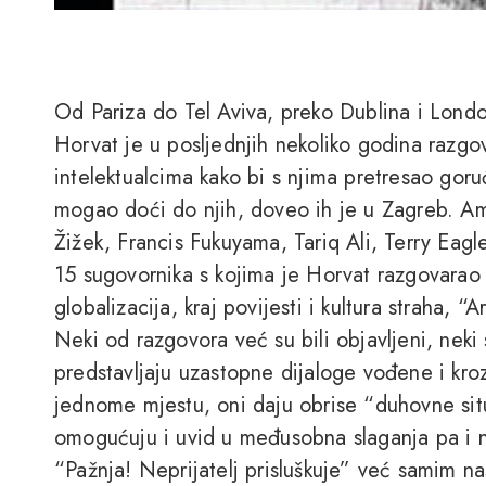
Od Pariza do Tel Aviva, preko Dublina i Lond
Horvat je u posljednjih nekoliko godina razgo
intelektualcima kako bi s njima pretresao gor
mogao doći do njih, doveo ih je u Zagreb. 
Žižek, Francis Fukuyama, Tariq Ali, Terry Eagl
15 sugovornika s kojima je Horvat razgovarao
globalizacija, kraj povijesti i kultura straha, 
Neki od razgovora već su bili objavljeni, neki
predstavljaju uzastopne dijaloge vođene i kro
jednome mjestu, oni daju obrise “duhovne situ
omogućuju i uvid u međusobna slaganja pa i ne
“Pažnja! Neprijatelj prisluškuje” već samim n