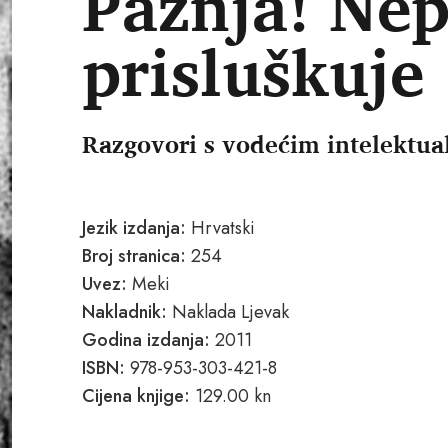
Pažnja! Nepr
prisluškuje
Razgovori s vodećim intelektua
Jezik izdanja:
Hrvatski
Broj stranica:
254
Uvez:
Meki
Nakladnik:
Naklada Ljevak
Godina izdanja:
2011
ISBN:
978-953-303-421-8
Cijena knjige:
129.00 kn