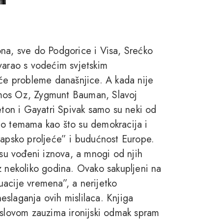
ona, sve do Podgorice i Visa, Srećko
varao s vodećim svjetskim
uće probleme današnjice. A kada nije
Amos Oz, Zygmunt Bauman, Slavoj
eton i Gayatri Spivak samo su neki od
 o temama kao što su demokracija i
“Arapsko proljeće” i budućnost Europe.
 su vođeni iznova, a mnogi od njih
z nekoliko godina. Ovako sakupljeni na
acije vremena”, a nerijetko
slaganja ovih mislilaca. Knjiga
aslovom zauzima ironijski odmak spram