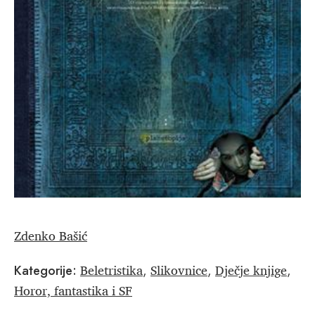
Zdenko Bašić
Beletristika
Slikovnice
Dječje knjige
Kategorije:
,
,
,
Horor, fantastika i SF