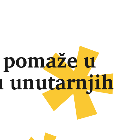
a pomaže u
u unutarnjih