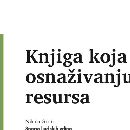
Knjiga koj
osnaživanj
resursa
Nikola Greb
Snaga ljudskih vrlina