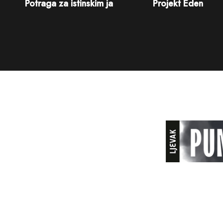
Potraga za istinskim ja
Projekt Eden