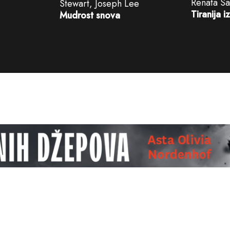
Renata Sa
Stewart, Joseph Lee
Tiranija 
Mudrost snova