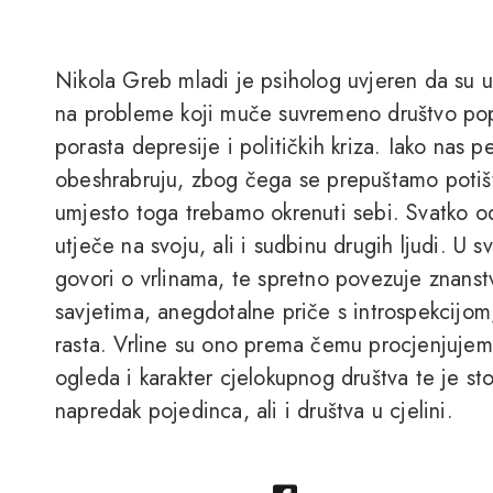
Nikola Greb mladi je psiholog uvjeren da su u
na probleme koji muče suvremeno društvo poput
porasta depresije i političkih kriza. Iako nas 
obeshrabruju, zbog čega se prepuštamo potiš
umjesto toga trebamo okrenuti sebi. Svatko 
utječe na svoju, ali i sudbinu drugih ljudi. U sv
govori o vrlinama, te spretno povezuje znanst
savjetima, anegdotalne priče s introspekcijom
rasta. Vrline su ono prema čemu procjenjujemo
ogleda i karakter cjelokupnog društva te je st
napredak pojedinca, ali i društva u cjelini.