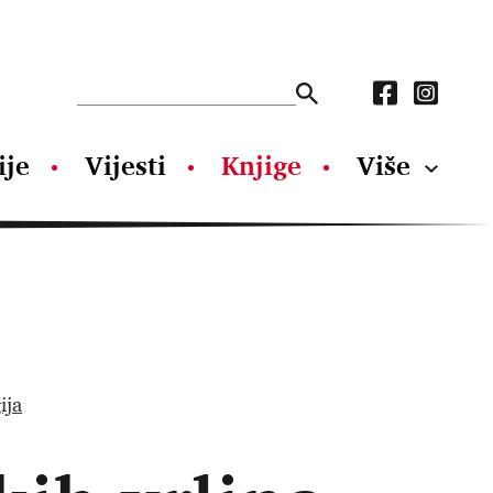
ije
Vijesti
Knjige
Više
ija