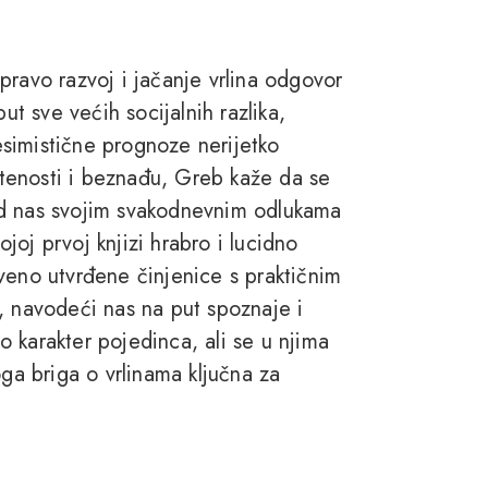
pravo razvoj i jačanje vrlina odgovor
 sve većih socijalnih razlika,
pesimistične prognoze nerijetko
tenosti i beznađu, Greb kaže da se
od nas svojim svakodnevnim odlukama
ojoj prvoj knjizi hrabro i lucidno
veno utvrđene činjenice s praktičnim
, navodeći nas na put spoznaje i
 karakter pojedinca, ali se u njima
oga briga o vrlinama ključna za