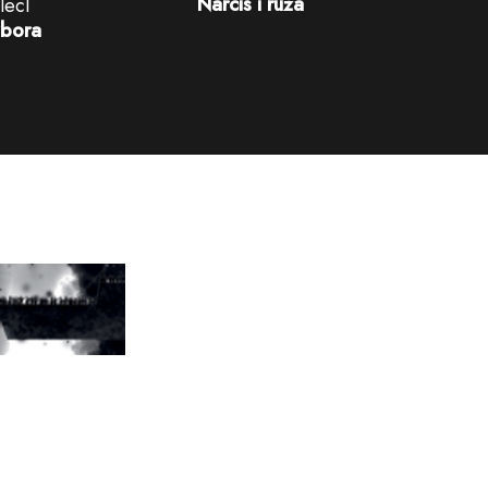
Narcis i ruža
lecl
izbora