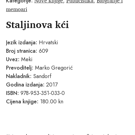
Nove knjige
Publicistika
Biografije i
Kategorije:
,
,
memoari
Staljinova kći
Jezik izdanja:
Hrvatski
Broj stranica:
609
Uvez:
Meki
Prevoditelj:
Marko Gregorić
Nakladnik:
Sandorf
Godina izdanja:
2017
ISBN:
978-953-351-033-0
Cijena knjige:
180.00 kn