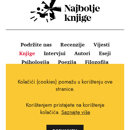
Podržite nas
Recenzije
Vijesti
Knjige
Intervjui
Autori
Eseji
Psihologija
Poezija
Filozofija
Uvjeti korištenja
Pravila o kolačićima
Kolačići (cookies) pomažu u korištenju ove
Pravila privatnosti
Impressum
Kontakt
stranice.
Korištenjem pristajete na korištenje
kolačića.
Saznajte više
Copyright © 2010.-2021. najboljeknjige.com.