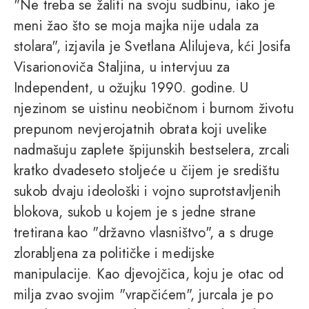
"Ne treba se žaliti na svoju sudbinu, iako je
meni žao što se moja majka nije udala za
stolara", izjavila je Svetlana Alilujeva, kći Josifa
Visarionoviča Staljina, u intervjuu za
Independent, u ožujku 1990. godine. U
njezinom se uistinu neobičnom i burnom životu
prepunom nevjerojatnih obrata koji uvelike
nadmašuju zaplete špijunskih bestselera, zrcali
kratko dvadeseto stoljeće u čijem je središtu
sukob dvaju ideološki i vojno suprotstavljenih
blokova, sukob u kojem je s jedne strane
tretirana kao "državno vlasništvo", a s druge
zlorabljena za političke i medijske
manipulacije. Kao djevojčica, koju je otac od
milja zvao svojim "vrapčićem", jurcala je po