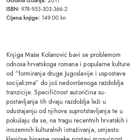
Godina izdanja:
2011
ISBN:
978-953-303-366-2
Cijena knjige:
149.00 kn
Knjiga Maše Kolanović bavi se problemom
odnosa hrvatskoga romana i popularne kulture
od “formiranja druge Jugoslavije i uspostave
socijalizma” do još nedovršenoga razdoblja
tranzicije. Specifičnost autoričina su-
postavljanja tih dvaju razdoblja leži u
odustajanju od njihova suprotstavljanja te u
pokušaju da se, na tragu recentnih hrvatskih i
inozemnih kulturalnih istraživanja, umjesto
klasične binarne opreke postavi mogućnost