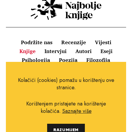
Podržite nas
Recenzije
Vijesti
Knjige
Intervjui
Autori
Eseji
Psihologija
Poezija
Filozofija
Uvjeti korištenja
Pravila o kolačićima
Kolačići (cookies) pomažu u korištenju ove
Pravila privatnosti
Impressum
Kontakt
stranice.
Korištenjem pristajete na korištenje
kolačića.
Saznajte više
Copyright © 2010.-2021. najboljeknjige.com.
RAZUMIJEM