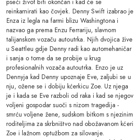
pseći život biti okončan i kad će se
reinkarnirati kao čovjek. Denny Swift izabrao je
Enza iz legla na farmi blizu Washingtona i
nazvao ga prema Enzu Ferrariju, slavnom
talijanskom vozaču autoutrka. Njih dvojica žive
u Seattleu gdje Denny radi kao automehaničar
i sanja o tome da se probije u krug
profesionalnih vozača autoutrka. Enzo je uz
Dennyja kad Denny upoznaje Eve, zaljubi se u
nju, ožene se i dobiju kćerkicu Zoe. Uz njega
je i kada se Eve razboli od raka i kad se njegov
voljeni gospodar suoči s nizom tragedija -
smrću voljene žene, sudskom bitkom s njezinim
roditeljima za skrbništvo nad obožavanom kćeri
Zoe i lažnom optužbom za silovanje.