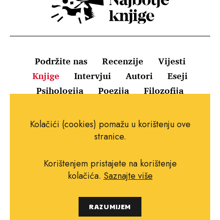
Podržite nas
Recenzije
Vijesti
Knjige
Intervjui
Autori
Eseji
Psihologija
Poezija
Filozofija
Uvjeti korištenja
Pravila o kolačićima
Kolačići (cookies) pomažu u korištenju ove
Pravila privatnosti
Impressum
Kontakt
stranice.
Korištenjem pristajete na korištenje
kolačića.
Saznajte više
Copyright © 2010.-2021. najboljeknjige.com.
RAZUMIJEM
Sva prava pridržana.