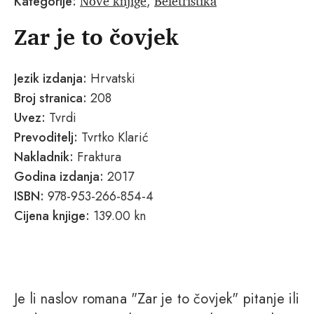
Nove knjige
Beletristika
Kategorije:
,
Zar je to čovjek
Jezik izdanja:
Hrvatski
Broj stranica:
208
Uvez:
Tvrdi
Prevoditelj:
Tvrtko Klarić
Nakladnik:
Fraktura
Godina izdanja:
2017
ISBN:
978-953-266-854-4
Cijena knjige:
139.00 kn
Je li naslov romana "Zar je to čovjek" pitanje ili