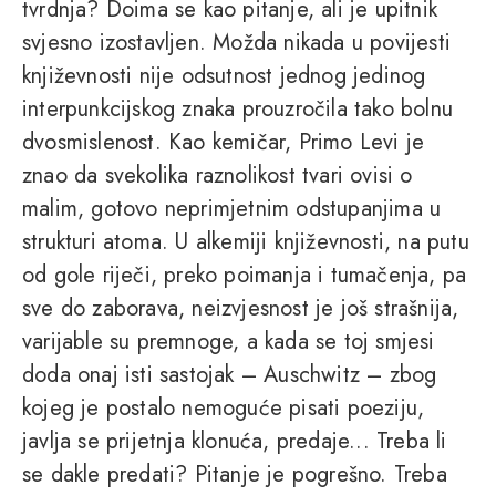
tvrdnja? Doima se kao pitanje, ali je upitnik
svjesno izostavljen. Možda nikada u povijesti
književnosti nije odsutnost jednog jedinog
interpunkcijskog znaka prouzročila tako bolnu
dvosmislenost. Kao kemičar, Primo Levi je
znao da svekolika raznolikost tvari ovisi o
malim, gotovo neprimjetnim odstupanjima u
strukturi atoma. U alkemiji književnosti, na putu
od gole riječi, preko poimanja i tumačenja, pa
sve do zaborava, neizvjesnost je još strašnija,
varijable su premnoge, a kada se toj smjesi
doda onaj isti sastojak – Auschwitz – zbog
kojeg je postalo nemoguće pisati poeziju,
javlja se prijetnja klonuća, predaje... Treba li
se dakle predati? Pitanje je pogrešno. Treba