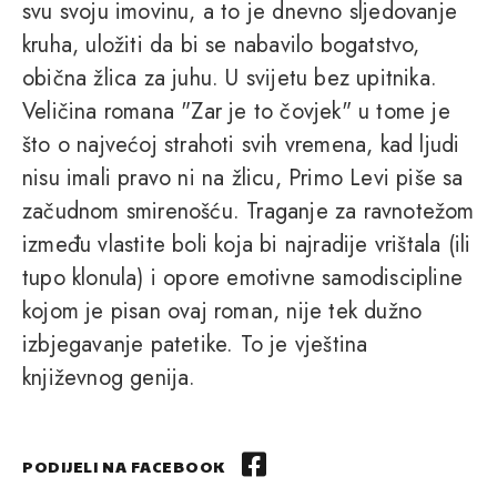
svu svoju imovinu, a to je dnevno sljedovanje
kruha, uložiti da bi se nabavilo bogatstvo,
obična žlica za juhu. U svijetu bez upitnika.
Veličina romana "Zar je to čovjek" u tome je
što o najvećoj strahoti svih vremena, kad ljudi
nisu imali pravo ni na žlicu, Primo Levi piše sa
začudnom smirenošću. Traganje za ravnotežom
između vlastite boli koja bi najradije vrištala (ili
tupo klonula) i opore emotivne samodiscipline
kojom je pisan ovaj roman, nije tek dužno
izbjegavanje patetike. To je vještina
književnog genija.
PODIJELI NA FACEBOOK