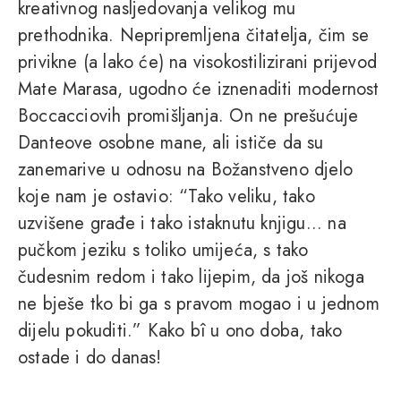
kreativnog nasljedovanja velikog mu
prethodnika. Nepripremljena čitatelja, čim se
privikne (a lako će) na visokostilizirani prijevod
Mate Marasa, ugodno će iznenaditi modernost
Boccacciovih promišljanja. On ne prešućuje
Danteove osobne mane, ali ističe da su
zanemarive u odnosu na Božanstveno djelo
koje nam je ostavio: “Tako veliku, tako
uzvišene građe i tako istaknutu knjigu... na
pučkom jeziku s toliko umijeća, s tako
čudesnim redom i tako lijepim, da još nikoga
ne bješe tko bi ga s pravom mogao i u jednom
dijelu pokuditi.” Kako bî u ono doba, tako
ostade i do danas!