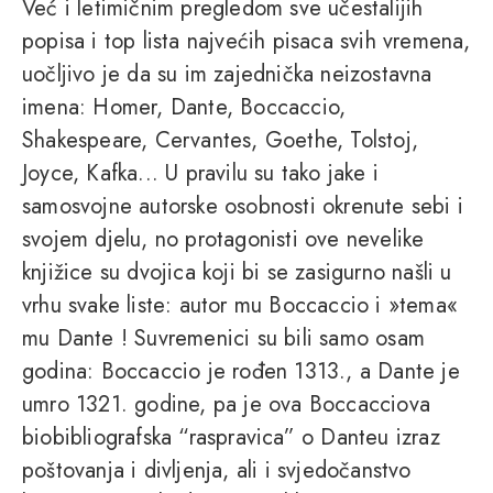
Već i letimičnim pregledom sve učestalijih
popisa i top lista najvećih pisaca svih vremena,
uočljivo je da su im zajednička neizostavna
imena: Homer, Dante, Boccaccio,
Shakespeare, Cervantes, Goethe, Tolstoj,
Joyce, Kafka... U pravilu su tako jake i
samosvojne autorske osobnosti okrenute sebi i
svojem djelu, no protagonisti ove nevelike
knjižice su dvojica koji bi se zasigurno našli u
vrhu svake liste: autor mu Boccaccio i »tema«
mu Dante ! Suvremenici su bili samo osam
godina: Boccaccio je rođen 1313., a Dante je
umro 1321. godine, pa je ova Boccacciova
biobibliografska “raspravica” o Danteu izraz
poštovanja i divljenja, ali i svjedočanstvo