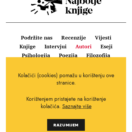
Podržite nas
Recenzije
Vijesti
Knjige
Intervjui
Autori
Eseji
Psihologija
Poezija
Filozofija
Uvjeti korištenja
Pravila o kolačićima
Kolačići (cookies) pomažu u korištenju ove
Pravila privatnosti
Impressum
Kontakt
stranice.
Korištenjem pristajete na korištenje
kolačića.
Saznajte više
Copyright © 2010.-2021. najboljeknjige.com.
RAZUMIJEM
Sva prava pridržana.