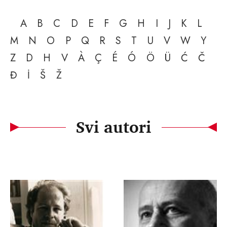
A
B
C
D
E
F
G
H
I
J
K
L
M
N
O
P
Q
R
S
T
U
V
W
Y
Z
D
H
V
À
Ç
É
Ó
Ö
Ü
Ć
Č
Đ
İ
Š
Ž
Svi autori