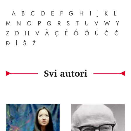
A
B
C
D
E
F
G
H
I
J
K
L
M
N
O
P
Q
R
S
T
U
V
W
Y
Z
D
H
V
À
Ç
É
Ó
Ö
Ü
Ć
Č
Đ
İ
Š
Ž
Svi autori