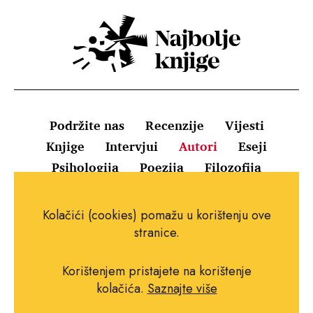
Podržite nas
Recenzije
Vijesti
Knjige
Intervjui
Autori
Eseji
Psihologija
Poezija
Filozofija
Uvjeti korištenja
Pravila o kolačićima
Kolačići (cookies) pomažu u korištenju ove
Pravila privatnosti
Impressum
Kontakt
stranice.
Korištenjem pristajete na korištenje
kolačića.
Saznajte više