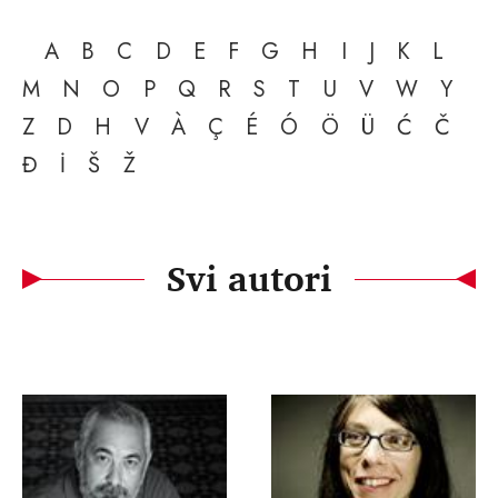
A
B
C
D
E
F
G
H
I
J
K
L
M
N
O
P
Q
R
S
T
U
V
W
Y
Z
D
H
V
À
Ç
É
Ó
Ö
Ü
Ć
Č
Đ
İ
Š
Ž
Svi autori