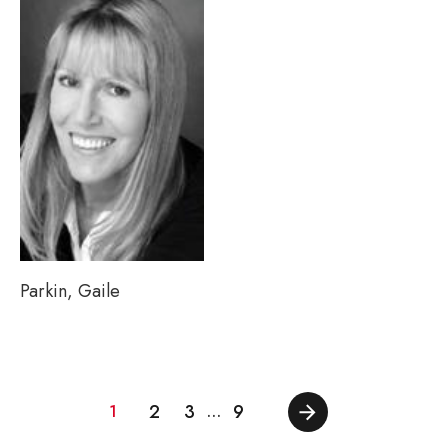
Parkin, Gaile
2
3
9
1
…