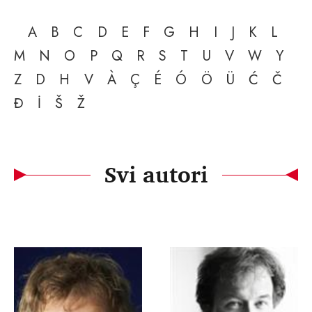
A
B
C
D
E
F
G
H
I
J
K
L
M
N
O
P
Q
R
S
T
U
V
W
Y
Z
D
H
V
À
Ç
É
Ó
Ö
Ü
Ć
Č
Đ
İ
Š
Ž
Svi autori