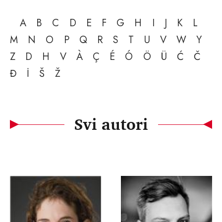
A
B
C
D
E
F
G
H
I
J
K
L
M
N
O
P
Q
R
S
T
U
V
W
Y
Z
D
H
V
À
Ç
É
Ó
Ö
Ü
Ć
Č
Đ
İ
Š
Ž
Svi autori