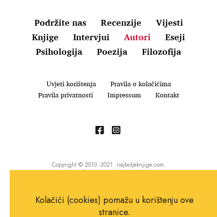
Podržite nas
Recenzije
Vijesti
Knjige
Intervjui
Autori
Eseji
Psihologija
Poezija
Filozofija
Uvjeti korištenja
Pravila o kolačićima
Pravila privatnosti
Impressum
Kontakt
Copyright © 2010.-2021. najboljeknjige.com.
Sva prava pridržana.
Kolačići (cookies) pomažu u korištenju ove
stranice.